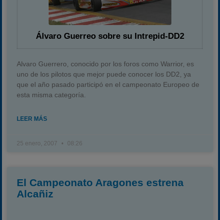
Campeonato
Temporada 2026
Álvaro Guerreo sobre su Intrepid-DD2
Temporadas anteriores
2020-2021
Alvaro Guerrero, conocido por los foros como Warrior, es
2022
uno de los pilotos que mejor puede conocer los DD2, ya
que el año pasado participó en el campeonato Europeo de
2023
esta misma categoría.
2024
2025
LEER MÁS
Estadísticas
25 enero, 2007
08:26
Preguntas Frecuentes
El Campeonato Aragones estrena
Alcañiz