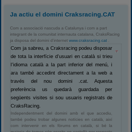
Ja actiu el domini Craksracing.CAT
Com a associació nascuda a Catalunya i com a part
integrant de la comunitat internauta catalana, CraksRacing
ja disposa del domini d’internet
www.craksracing.cat
.
Com ja sabreu, a Craksracing podeu disposar
de tota la interfície d’usuari en català si trieu
l’idioma català a la part inferior del menú, i
ara també accedint directament a la web a
través del nou domini .cat. Aquesta
preferència us quedarà guardada per
següents visites si sou usuaris registrats de
CraksRacing.
Independentment del domini amb el que accediu,
també podeu trobar algunes notícies en català, així
com intervenir en els fòrums en català, si bé la
majoria de temes són escrits en castellà per respecte