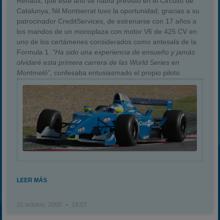
Renault, que este año se había previsto en el Circuito de
Catalunya, Nil Montserrat tuvo la oportunidad, gracias a su
patrocinador CreditServices, de estrenarse con 17 años a
los mandos de un monoplaza con motor V6 de 425 CV en
uno de los certámenes considerados como antesala de la
Formula 1.
“Ha sido una experiencia de ensueño y jamás
olvidaré esta primera carrera de las World Series en
Montmeló”
, confesaba entusiasmado el propio piloto.
LEER MÁS
31 octubre, 2006
19:57