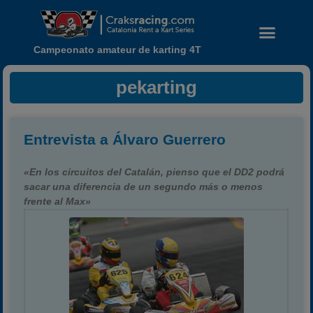
Campeonato amateur de karting 4T
pekarting
Entrevista a Álvaro Guerrero
«En los circuitos del Catalán, pienso que el DD2 podrá
sacar una diferencia de un segundo más o menos
frente al Max»
Noticias
Calendario
Temporada 2026
Carreras finalizadas