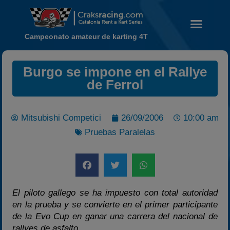
Campeonato amateur de karting 4T
Burgo se impone en el Rallye
de Ferrol
Noticias
Calendario
Temporada 2026
Mitsubishi Competici
26/09/2006
10:00 am
Carreras finalizadas
Pruebas Paralelas
Campeonato
Temporada 2026
Temporadas anteriores
El piloto gallego se ha impuesto con total autoridad
2020-2021
en la prueba y se convierte en el primer participante
2022
de la Evo Cup en ganar una carrera del nacional de
rallyes de asfalto
2023