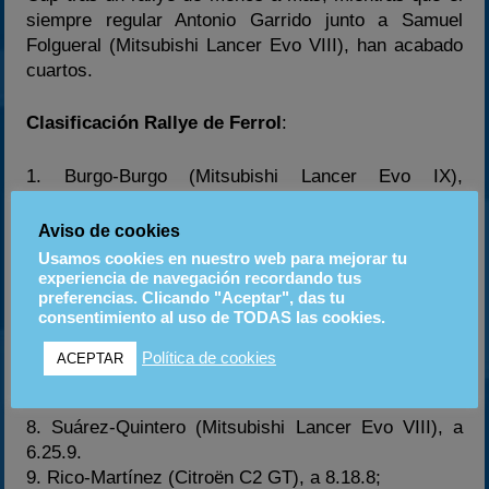
siempre regular Antonio Garrido junto a Samuel
Folgueral (Mitsubishi Lancer Evo VIII), han acabado
cuartos.
Clasificación Rallye de Ferrol
:
1. Burgo-Burgo (Mitsubishi Lancer Evo IX),
1.48.19.1.
2. Vallejo-Vallejo (Renault Clio S1600), a 1.00.6.
Aviso de cookies
3. González-Lozano (Mitsubishi Lancer Evo IX), a
Usamos cookies en nuestro web para mejorar tu
1.13.2.
experiencia de navegación recordando tus
preferencias. Clicando "Aceptar", das tu
4. Fuster-Media (Renault Clio S1600), a 1.32.3.
consentimiento al uso de TODAS las cookies.
5. Solà-Amigo (Citroën C2 S1600), a 1.33.6.
6. Hevia-Iglesias (Peugeot 206 S1600), a 4.51.5.
Política de cookies
ACEPTAR
7. Muñiz-Blanco (Mitsubishi Lancer Evo VII), a
4.57.0.
8. Suárez-Quintero (Mitsubishi Lancer Evo VIII), a
6.25.9.
9. Rico-Martínez (Citroën C2 GT), a 8.18.8;