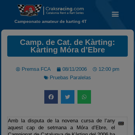
Campeonato amateur de karting 4T
Camp. de Cat. de Kàrting:
Kàrting Móra d’Ebre
Noticias
Calendario
Premsa FCA
08/11/2006
12:00 pm
Temporada 2026
Pruebas Paralelas
Carreras finalizadas
Campeonato
Temporada 2026
Temporadas anteriores
2020-2021
Amb la disputa de la novena cursa de l’any
aquest cap de setmana a Móra d’Ebre, el
2022
Campionat de Catalunya de Kàrting del 2006 ha