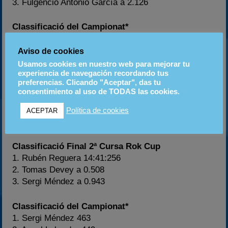
3. Fulgencio Antonio García a 2.126
Classificació del Campionat*
1. Pedro Ivars 472
2. David Alabart 468
Aviso de cookies
3. Fulgencio A. García 445
Usamos cookies en nuestro web para mejorar tu
experiencia de navegación recordando tus
preferencias. Clicando "Aceptar", das tu
Classificació Final 1ª Cursa Rok Cup
consentimiento al uso de TODAS las cookies.
1. Rubén Reguera 14:37:221
2. Sergi Méndez a 3.336
Política de cookies
ACEPTAR
3. Angel Labrador a 4.247
Classificació Final 2ª Cursa Rok Cup
1. Rubén Reguera 14:41:256
2. Tomas Devey a 0.508
3. Sergi Méndez a 0.943
Classificació del Campionat*
1. Sergi Méndez 463