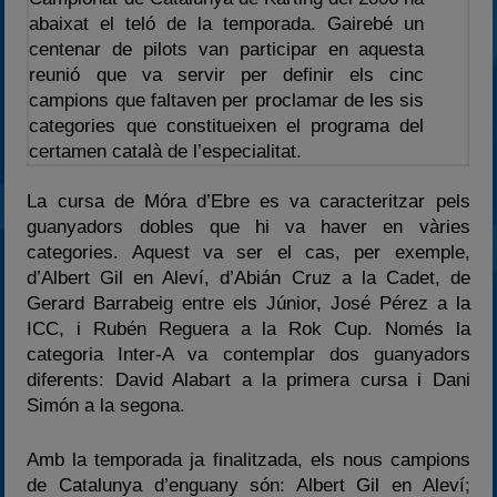
2023
abaixat el teló de la temporada. Gairebé un
centenar de pilots van participar en aquesta
2024
reunió que va servir per definir els cinc
2025
campions que faltaven per proclamar de les sis
Estadísticas
categories que constitueixen el programa del
certamen català de l’especialitat.
Preguntas Frecuentes
La cursa de Móra d’Ebre es va caracteritzar pels
guanyadors dobles que hi va haver en vàries
categories. Aquest va ser el cas, per exemple,
d’Albert Gil en Aleví, d’Abián Cruz a la Cadet, de
Gerard Barrabeig entre els Júnior, José Pérez a la
ICC, i Rubén Reguera a la Rok Cup. Només la
categoria Inter-A va contemplar dos guanyadors
diferents: David Alabart a la primera cursa i Dani
Simón a la segona.
Amb la temporada ja finalitzada, els nous campions
de Catalunya d’enguany són: Albert Gil en Aleví;