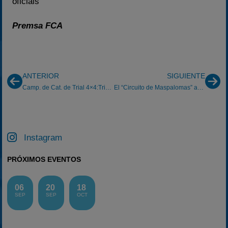
oficials
Premsa FCA
ANTERIOR
SIGUIENTE
Camp. de Cat. de Trial 4×4:Trial 4×4 de Muntanyola
El “Circuito de Maspalomas” acoge este domingo 12
Instagram
PRÓXIMOS EVENTOS
06
20
18
SEP
SEP
OCT