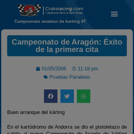
Campeonato amateur de karting 4T
Campeonato de Aragón: Éxito
Noticias
de la primera cita
Calendario
Temporada 2026
01/05/2006
11:18 pm
Carreras finalizadas
Pruebas Paralelas
Campeonato
Temporada 2026
Temporadas anteriores
2020-2021
Buen arranque del kárting
2022
En el kartódromo de Andorra se dio el pistoletazo de
2023
salida al nuevo Campeonato de Aragón de kárting