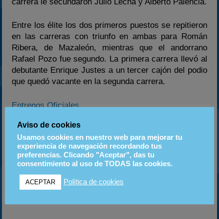
carrera le secundaron Julio Lecha y Alberto Palencia.
Entre los élite los dos primeros puestos se repitieron
en las carreras con triunfo en ambas para Román
Ribera, de Mazaleón, mientras que el andorrano
Rafael Pozo fue segundo. La primera carrera llevó al
debutante Enrique Justes a un tercer cajón del podio
que quedó vacante en la segunda carrera.
Entrenos Oficiales
Aviso de cookies
Primera Manga
Usamos cookies en nuestro web para mejorar tu
experiencia de navegación recordando tus
Segunda Manga
preferencias. Clicando "Aceptar", das tu
consentimiento al uso de TODAS las cookies.
Resultados extraídos dela web www.aramotor.com
Política de cookies
ACEPTAR