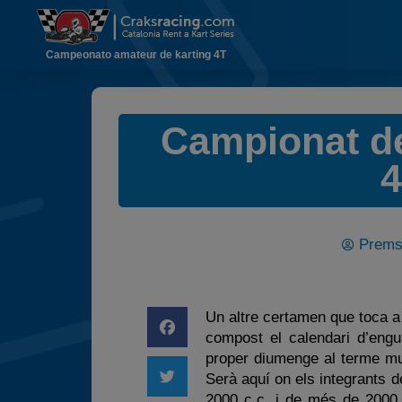
Campeonato amateur de karting 4T
Campionat de 
4
Prem
Un altre certamen que toca a
compost el calendari d’engu
proper diumenge al terme mu
Serà aquí on els integrants d
2000 c.c. i de més de 2000 