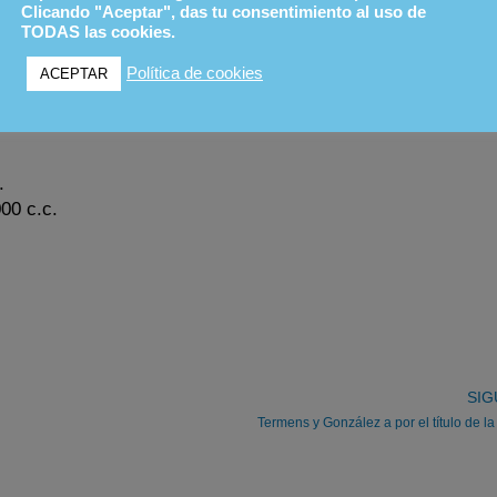
Clicando "Aceptar", das tu consentimiento al uso de
a. Tel.: 659 44 38 43
TODAS las cookies.
le sentit)
Política de cookies
ACEPTAR
.
000 c.c.
SIG
Termens y González a por el título de l