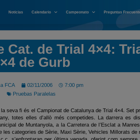
Noticias
Calendario
Campeonato
Preguntas Frecuent
Cat. de Trial 4×4: Tri
×4 de Gurb
sa FCA
02/11/2006
7:00 pm
Pruebas Paralelas
 la seva fi és el Campionat de Catalunya de Trial 4×4. Set 
any, totes elles d’allò més competides. La darrera es dis
nicipal de Muntanyola, a la Carretera de l’Esclat a Manres
e les categories de Sèrie, Maxi Sèrie, Vehicles Millorats d
c.c. s’enfrontaran per última vegada, oferint com sempre 