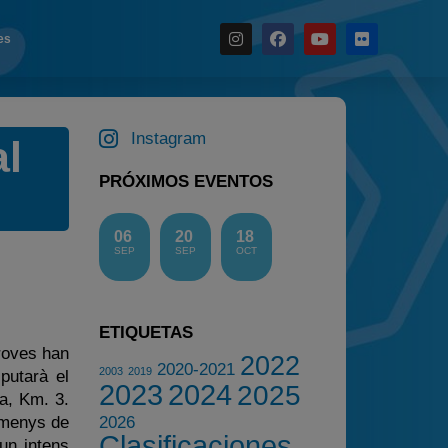
es
Noticias
Calendario
Instagram
al
Temporada 2026
PRÓXIMOS EVENTOS
Carreras finalizadas
Campeonato
06
20
18
SEP
SEP
OCT
Temporada 2026
Temporadas anteriores
2020-2021
ETIQUETAS
proves han
2022
2022
2020-2021
2003
2019
putarà el
2023
2023
2024
2025
a, Km. 3.
2024
e menys de
2026
Clasificaciones
un intens
2025