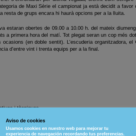
ategoria de Maxi Sèrie el campionat ja està decidit a favor
 resta de grups encara hi haurà opcions per a la lluita.
ova estaran obertes de 09.00 a 10.00 h. del mateix diumeng
nts a primera hora del matí. Tot plegat seran un cop més do
 ocasions (en doble sentit). L’escuderia organitzadora, el
a d’entre vint i trenta equips per a la final.
atives i tècniques
Aviso de cookies
ega de premis.
Usamos cookies en nuestro web para mejorar tu
experiencia de navegación recordando tus preferencias.