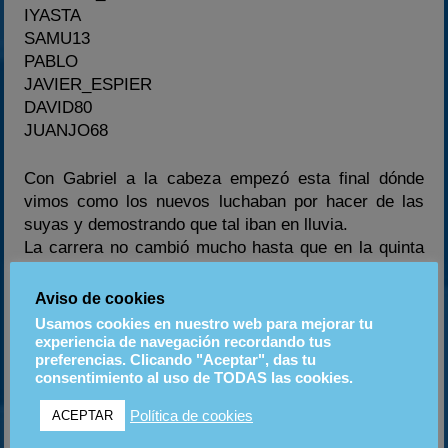
IYASTA
SAMU13
PABLO
JAVIER_ESPIER
DAVID80
JUANJO68
Con Gabriel a la cabeza empezó esta final dónde
vimos como los nuevos luchaban por hacer de las
suyas y demostrando que tal iban en lluvia.
La carrera no cambió mucho hasta que en la quinta
vuelta todos se empezaron a distanciar formando
dos grupos muy bonitos a lo largo de la carrera.
Aviso de cookies
Usamos cookies en nuestro web para mejorar tu
Al final asi quedo la Final C:
experiencia de navegación recordando tus
preferencias. Clicando "Aceptar", das tu
consentimiento al uso de TODAS las cookies.
PABLO
DAVID80
Política de cookies
ACEPTAR
IYASTA