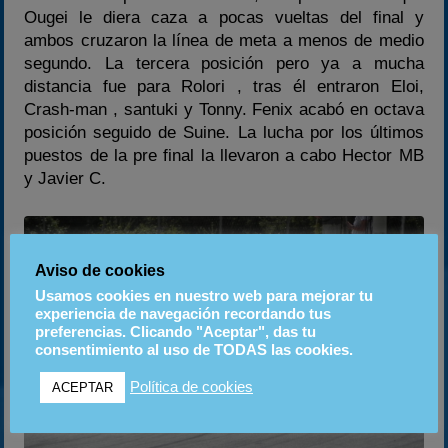
Ougei le diera caza a pocas vueltas del final y
ambos cruzaron la línea de meta a menos de medio
segundo. La tercera posición pero ya a mucha
distancia fue para Rolori , tras él entraron Eloi,
Crash-man , santuki y Tonny. Fenix acabó en octava
posición seguido de Suine. La lucha por los últimos
puestos de la pre final la llevaron a cabo Hector MB
y Javier C.
Aviso de cookies
Usamos cookies en nuestro web para mejorar tu
experiencia de navegación recordando tus
preferencias. Clicando "Aceptar", das tu
consentimiento al uso de TODAS las cookies.
Política de cookies
ACEPTAR