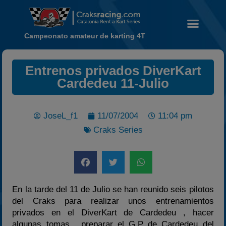
Campeonato amateur de karting 4T
Noticias
Entrenos privados DiverKart
Cardedeu 11-Julio
Calendario
Temporada 2026
Carreras finalizadas
JoseL_f1
11/07/2004
11:04 pm
Craks Series
Campeonato
Temporada 2026
Temporadas anteriores
2020-2021
En la tarde del 11 de Julio se han reunido seis pilotos
2022
del Craks para realizar unos entrenamientos
2023
privados en el DiverKart de Cardedeu , hacer
algunas tomas , preparar el G.P de Cardedeu del
2024