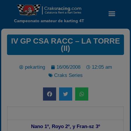
Campeonato amateur de karting 4T
IV GP CSA RACC – LA TORRE
(II)
pekarting
16/06/2008
12:05 am
Craks Series
Noticias
Calendario
Temporada 2026
Carreras finalizadas
Campeonato
Nano 1º, Royo 2º, y Fran-sz 3º
Temporada 2026