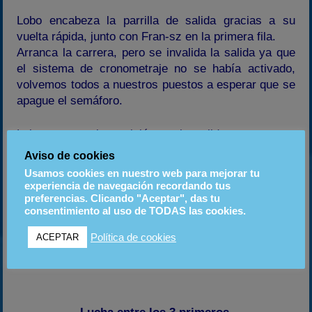
Lobo encabeza la parrilla de salida gracias a su
vuelta rápida, junto con Fran-sz en la primera fila.
Arranca la carrera, pero se invalida la salida ya que
el sistema de cronometraje no se había activado,
volvemos todos a nuestros puestos a esperar que se
apague el semáforo.
Lobo aguanta la posición en la salida pese a que
Fran-sz consigue ponerse en paralelo con él, las 8 o
Aviso de cookies
9 vueltas siguientes le consigue cerrar en todas las
Usamos cookies en nuestro web para mejorar tu
curvas, que pese a ir mas rápido Fran, no consigue
experiencia de navegación recordando tus
encontrar el hueco.
preferencias. Clicando "Aceptar", das tu
consentimiento al uso de TODAS las cookies.
Axel llega a colocarse detrás de Fran-sz, y tras 4 o 5
vueltas luchando el grupo de las tres personas de
Política de cookies
ACEPTAR
cabeza, se conigue colocar 2º a falta de 2 vueltas
para el final.