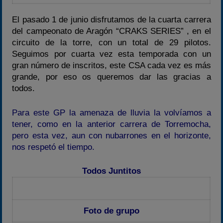
Temporadas anteriores
El pasado 1 de junio disfrutamos de la cuarta carrera
2020-2021
del campeonato de Aragón “CRAKS SERIES” , en el
2022
circuito de la torre, con un total de 29 pilotos.
Seguimos por cuarta vez esta temporada con un
2023
gran número de inscritos, este CSA cada vez es más
2024
grande, por eso os queremos dar las gracias a
2025
todos.
Estadísticas
Para este GP la amenaza de lluvia la volvíamos a
Preguntas Frecuentes
tener, como en la anterior carrera de Torremocha,
pero esta vez, aun con nubarrones en el horizonte,
nos respetó el tiempo.
Todos Juntitos
Foto de grupo