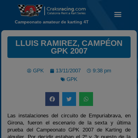
Campeonato amateur de karting 4T
LLUIS RAMIREZ, CAMPÉON
GPK 2007
Noticias
Calendario
GPK
13/11/2007
9:38 pm
Temporada 2026
GPK
Carreras finalizadas
Campeonato
Temporada 2026
Temporadas anteriores
Las instalaciones del circuito de Empuriabrava, en
2020-2021
Girona, fueron el escenario de la sexta y última
2022
prueba del Campeonato GPK 2007 de Karting de
alquiler. Por decidir estaban el 2º y 3r puesto de la
2023