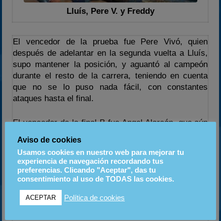
Lluís, Pere V. y Freddy
El vencedor de la prueba fue Pere Vivó, quien
después de adelantar en la segunda vuelta a Lluís,
supo mantener la posición, y aguantó al campeón
durante el resto de la carrera, teniendo en cuenta
que no se lo puso nada fácil, con constantes
ataques hasta el final.
El vencedor de la final B fue Angel Alarcón, que aún
siendo su 2ª carrera, demostró que avanza
Aviso de cookies
rápidamente. 2º fue Jordi Pou y 3º Santi Vila, siendo
Usamos cookies en nuestro web para mejorar tu
para ellos su primera carrera.
experiencia de navegación recordando tus
preferencias. Clicando "Aceptar", das tu
consentimiento al uso de TODAS las cookies.
La participación de una docena de pilotos de GPK en
la carrera de resistencia organizada por
Política de cookies
ACEPTAR
CraksRacing, pondrá el broche final a la temporada
de este año.