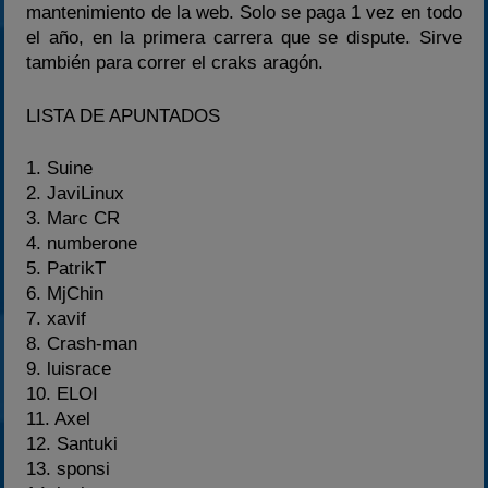
mantenimiento de la web. Solo se paga 1 vez en todo
el año, en la primera carrera que se dispute. Sirve
también para correr el craks aragón.
LISTA DE APUNTADOS
1. Suine
2. JaviLinux
3. Marc CR
4. numberone
5. PatrikT
6. MjChin
7. xavif
8. Crash-man
9. luisrace
10. ELOI
11. Axel
12. Santuki
13. sponsi