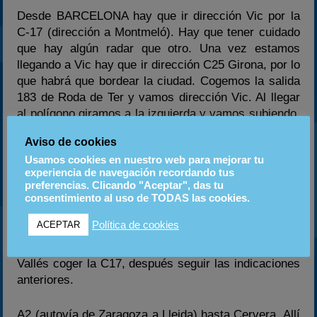
Desde BARCELONA hay que ir dirección Vic por la
C-17 (dirección a Montmeló). Hay que tener cuidado
que hay algún radar que otro. Una vez estamos
llegando a Vic hay que ir dirección C25 Girona, por lo
que habrá que bordear la ciudad. Cogemos la salida
183 de Roda de Ter y vamos dirección Vic. Al llegar
al polígono giramos a la izquierda y vamos subiendo.
Giramos a la derecha y llegamos a una pequeña
Aviso de cookies
montaña donde está situado el circuito. Si alguien se
Usamos cookies en nuestro web para mejorar tu
pierde mejor seguir las indicaciones de la ITV, está
experiencia de navegación recordando tus
muy cerca.
preferencias. Clicando "Aceptar", das tu
consentimiento al uso de TODAS las cookies.
Desde Pamplona hay varias opciones:
Política de cookies
ACEPTAR
AP2 – AP7 dirección Girona y al pasar Mollet del
Vallés coger la C17, después seguir las indicaciones
anteriores.
A2 (autovía de Zaragoza a Lleida) hasta Cervera. Allí