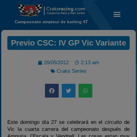
Campeonato amateur de karting 4T
Previo CSC: IV GP Vic Variante
Noticias
Calendario
26/05/2012
2:13 am
Temporada 2026
Craks Series
Carreras finalizadas
Campeonato
Temporada 2026
Temporadas anteriores
2020-2021
Este domingo día 27 se celebrará en el circuito de
2022
Vic la cuarta carrera del campeonato después de
Ampuria, l’Escala y Vendrell. Las cosas estan muy
2023