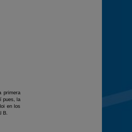
a primera
 pues, la
oi en los
l B.