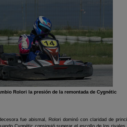
ambio Rolori la presión de la remontada de Cygnétic
decesora fue abismal, Rolori dominó con claridad de princip
cuando Cygnétic consiguió superar el escollo de los rivales