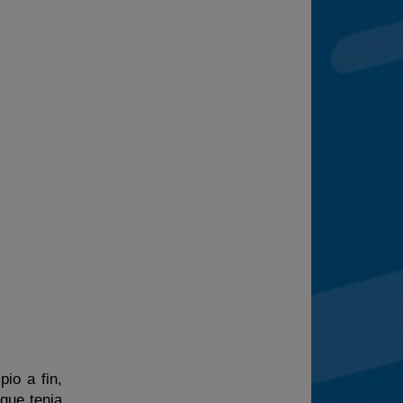
io a fin,
 que tenia