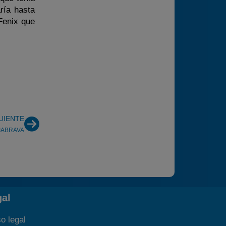
ría hasta
Fenix que
UIENTE
IABRAVA
gal
o legal