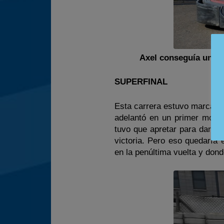
Axel conseguía una n
SUPERFINAL
Esta carrera estuvo marcada 
adelantó en un primer mome
tuvo que apretar para dar c
victoria. Pero eso quedaría 
en la penúltima vuelta y don