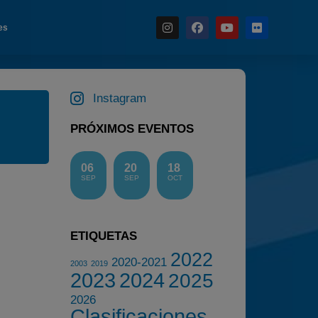
es
Instagram
Noticias
PRÓXIMOS EVENTOS
Calendario
Temporada 2026
06
20
18
Carreras finalizadas
SEP
SEP
OCT
Campeonato
Temporada 2026
ETIQUETAS
Temporadas anteriores
2022
2020-2021
2003
2019
2020-2021
2023
2024
2025
2022
2026
Clasificaciones
2023