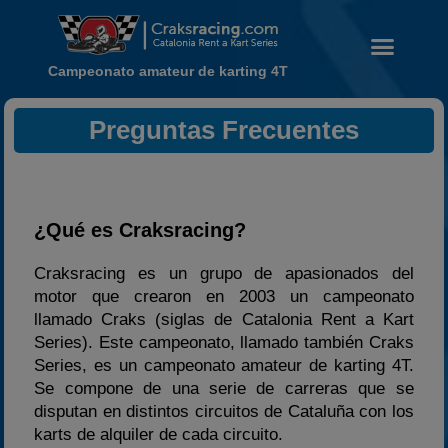
Campeonato amateur de karting 4T
Preguntas Frecuentes
Noticias
Calendario
¿Qué es Craksracing?
Temporada 2026
Carreras finalizadas
Craksracing es un grupo de apasionados del
motor que crearon en 2003 un campeonato
Campeonato
llamado Craks (siglas de Catalonia Rent a Kart
Temporada 2026
Series). Este campeonato, llamado también Craks
Temporadas anteriores
Series, es un campeonato amateur de karting 4T.
Se compone de una serie de carreras que se
2020-2021
disputan en distintos circuitos de Cataluña con los
2022
karts de alquiler de cada circuito.