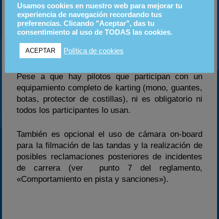
Usamos cookies en nuestro web para mejorar tu
No hay un equipamiento mínimo necesario. Los
experiencia de navegación recordando tus
circuitos proveen los karts para la carrera, así
preferencias. Clicando "Aceptar", das tu
como casco a los participantes que no dispongan
consentimiento al uso de TODAS las cookies.
de uno. De todos modos se recomienda traer
Política de cookies
ACEPTAR
casco propio.
Pese a que hay pilotos que participan con un
equipamiento completo de karting (mono, guantes,
botas, protector de costillas), ni es obligatorio ni
todos los participantes lo usan.
También es opcional el uso de cámara on-board
para la filmación de las tandas y la realización de
posibles reclamaciones posteriores de incidentes
de carrera (ver punto 7 del reglamento,
«Comportamiento en pista y sanciones»).