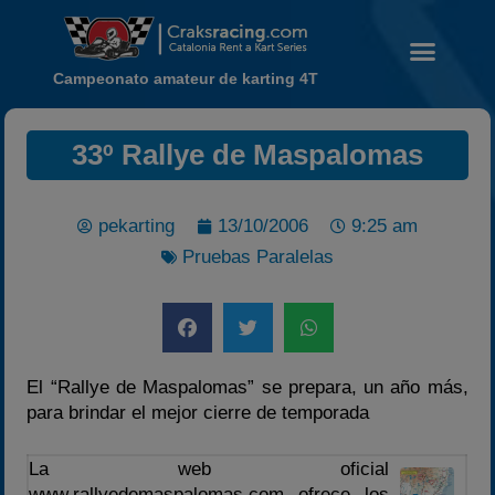
Campeonato amateur de karting 4T
33º Rallye de Maspalomas
Noticias
pekarting
13/10/2006
9:25 am
Calendario
Pruebas Paralelas
Temporada 2026
Carreras finalizadas
Campeonato
Temporada 2026
El “Rallye de Maspalomas” se prepara, un año más,
para brindar el mejor cierre de temporada
Temporadas anteriores
2020-2021
La web oficial
2022
www.rallyedemaspalomas.com ofrece los