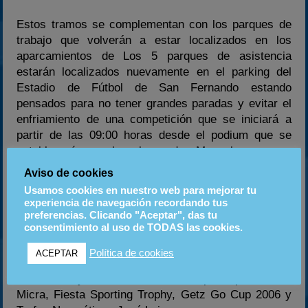
Estos tramos se complementan con los parques de
trabajo que volverán a estar localizados en los
aparcamientos de Los 5 parques de asistencia
estarán localizados nuevamente en el parking del
Estadio de Fútbol de San Fernando estando
pensados para no tener grandes paradas y evitar el
enfriamiento de una competición que se iniciará a
partir de las 09:00 horas desde el podium que se
establecerá en la plaza de Maspalomas con
finalización del rallye a partir de las 19:45 en el
Aviso de cookies
mismo punto.
Usamos cookies en nuestro web para mejorar tu
experiencia de navegación recordando tus
Esta “33º edición del Rallye de Maspalomas” es
preferencias. Clicando "Aceptar", das tu
consentimiento al uso de TODAS las cookies.
valedera para el Campeonato de Rallies de Canarias,
con coeficiente 10; Campeonato de Rallies de Las
Política de cookies
ACEPTAR
Palmas, con coeficiente 10, Desafío Peugeot
Automotor y G.C. Motor, KIA Cup, Copa Nissan
Micra, Fiesta Sporting Trophy, Getz Go Cup 2006 y