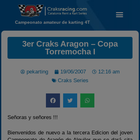
Campeonato amateur de karting 4T
3er Craks Aragon – Copa
Noticias
Torremocha I
Calendario
Temporada 2026
pekarting
19/06/2007
12:16 am
Carreras finalizadas
Craks Series
Campeonato
Temporada 2026
Temporadas anteriores
2020-2021
Señoras y señores !!!
2022
Bienvenidos de nuevo a la tercera Edicion del joven
2023
Campeonato de Aragón de Alquiler que se dará cita