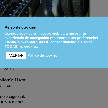
Aviso de cookies
Usamos cookies en nuestro web para mejorar tu
experiencia de navegación recordando tus preferencias.
Clicando "Aceptar", das tu consentimiento al uso de
or en su versión de Montaña con doble rueda trasera
TODAS las cookies.
Política de cookies
ACEPTAR
CAS
.138 kg
iloto):
114cm
 litros
 sólo cigüeñal.
 = 6.006 cm3