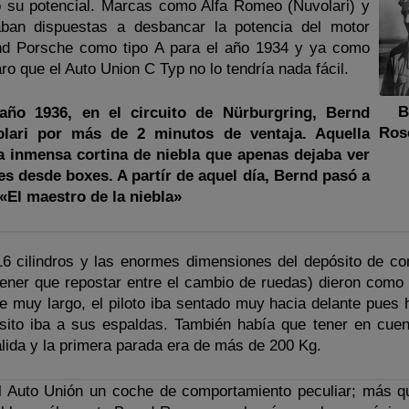
o su potencial. Marcas como Alfa Romeo (Nuvolari) y
aban dispuestas a desbancar la potencia del motor
and Porsche como tipo A para el año 1934 y ya como
ro que el Auto Union C Typ no lo tendría nada fácil.
B
ño 1936, en el circuito de Nürburgring, Bernd
Ros
lari por más de 2 minutos de ventaja. Aquella
a inmensa cortina de niebla que apenas dejaba ver
nes desde boxes. A partír de aquel día, Bernd pasó a
«El maestro de la niebla»
16 cilindros y las enormes dimensiones del depósito de co
tener que repostar entre el cambio de ruedas) dieron como 
e muy largo, el piloto iba sentado muy hacia delante pues
sito iba a sus espaldas. También había que tener en cuen
alida y la primera parada era de más de 200 Kg.
l Auto Unión un coche de comportamiento peculiar; más que