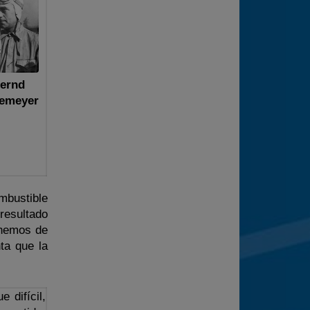
ernd
emeyer
mbustible
resultado
 hemos de
ta que la
 difícil,