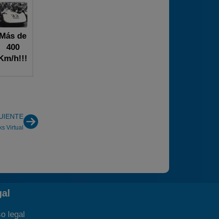
Más de
400
Km/h!!!
UIENTE
s Virtual
gal
o legal