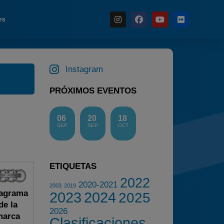
es
Instagram
Noticias
PRÓXIMOS EVENTOS
Calendario
Temporada 2026
06
20
18
Carreras finalizadas
SEP
SEP
OCT
Campeonato
Temporada 2026
ETIQUETAS
Temporadas anteriores
2022
2020-2021
2003
2019
2020-2021
agrama
2023
2024
2025
2022
de la
2026
marca
Clasificaciones
2023