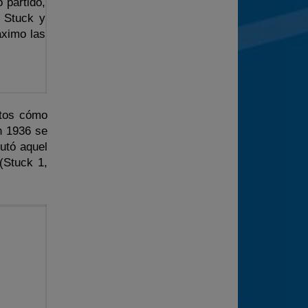
 partido,
 Stuck y
áximo las
itos cómo
n 1936 se
utó aquel
(Stuck 1,