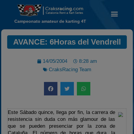
Campeonato amateur de karting 4T
AVANCE: 6Horas del Vendrell
Noticias
Calendario
14/05/2004
8:28 am
CraksRacing Team
Temporada 2026
Carreras finalizadas
Campeonato
Temporada 2026
Temporadas anteriores
Este Sábado quince, llega por fin, la carrera de
2020-2021
resistencia sin duda con más glamour de las
que se pueden presenciar por la zona de
2022
Cataluña. El número de horas que dura, la