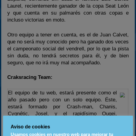
Laurel, recientemente ganador de la copa Seat León
y que cuenta en su palmarés con otras copas e
incluso victorias en moto.
Otro equipo a tener en cuenta, es el de Juan Calvet,
que no será muy conocido pero ha ganado dos veces
el campeonato social del vendrell, por lo que la pista
sin duda, no tendrá secretos para él, y de bien
seguro, que no irá muy mal acompañado.
Craksracing Team:
El equipo de tu web, estará presente como el
año pasado pero con un solo equipo. Éste,
estará formado por Crash-man, Chanis,
Cygnétic, Josel, y el rapidísimo Ougei,
cerrando el equipo la nueva incorporación de
Aviso de cookies
ultimísima hora de Lligadas, que tapará la
ausencia de Javi_F1. Sin duda, un equipo
Usamos cookies en nuestro web para mejorar tu