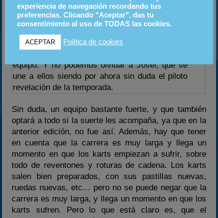
experiencia de navegación recordando tus
bastante fuerte teniendo en cuenta la gran
preferencias. Clicando "Aceptar", das tu
experiencia en resistencias que tienen ya que
consentimiento al uso de TODAS las cookies.
participan Crash-man, Ougei y Chanís con un
gran número de ellas a la espalda, al igual que
Política de cookies
ACEPTAR
Cygnétic y Lligadas, que dará consistencia al
equipo. Y no podemos olvidar a Josel, que se
une a ellos siendo por ahora sin duda el piloto
revelación de la temporada.
Sin duda, un equipo bastante fuerte, y que también
optará a todo si la suerte les acompaña, ya que en la
anterior edición, no fue así. Además, hay que tener
en cuenta que la carrera es muy larga y llega un
momento en que los karts empiezan a sufrir, sobre
todo de reventones y roturas de cadena. Los karts
salen bien preparados, con sus pastillas nuevas,
ruedas nuevas, etc… pero no se puede negar que la
carrera es muy larga, y llega un momento en que los
karts sufren. Pero lo que está claro es, que el