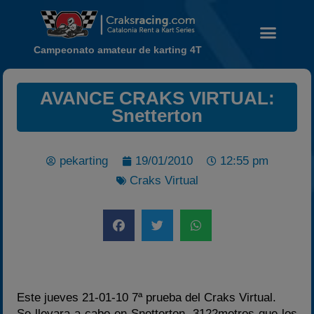
Campeonato amateur de karting 4T
AVANCE CRAKS VIRTUAL:
Noticias
Snetterton
Calendario
Temporada 2026
pekarting
19/01/2010
12:55 pm
Carreras finalizadas
Craks Virtual
Campeonato
Temporada 2026
Temporadas anteriores
2020-2021
2022
Este jueves 21-01-10 7ª prueba del Craks Virtual.
2023
Se llevara a cabo en Snetterton, 3122metros que los