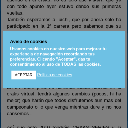
con todo apunto ayer estuvo dando sus primeras
vueltas.
También esperamos a luichi, que por ahora solo ha
participado en la 1ª carrera pero sabemos que su
deseo es volver cuanto antes a correr.
Aviso de cookies
Usamos cookies en nuestro web para mejorar tu
experiencia de navegación recordando tus
preferencias. Clicando "Aceptar", das tu
Que pasara de aquí al final del campeonato?
consentimiento al uso de TODAS las cookies.
Se trasladaran los piques virtuales a las pistas del
series este 2010?
Política de cookies
ACEPTAR
En un futuro próximo haremos cosas nuevas en el
craks virtual, tendrá algunos cambios (pocos, hi ha
mejor) que harán que todos disfrutemos aun mas del
campeonato o lo que venga mientras dure y no nos
cansemos .
Así que este 2010 tendréis CRAKS SERIES y si