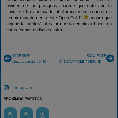
olviden de los paraguas, parece que este año la
lluvia se ha aficionado al Karting y en concreto a
seguir muy de cerca este Open O.J.P
seguro que
alguno la prefirirá al calor que ya empieza hacer en
estas fechas en Benicassim
ANTERIOR
SIGUIENTE
Lligadas correrá la X-30
OPEN OJP:POLE Y SEGUNDO PUESTO DE OUGEI
Instagram
PRÓXIMOS EVENTOS
06
20
18
SEP
SEP
OCT