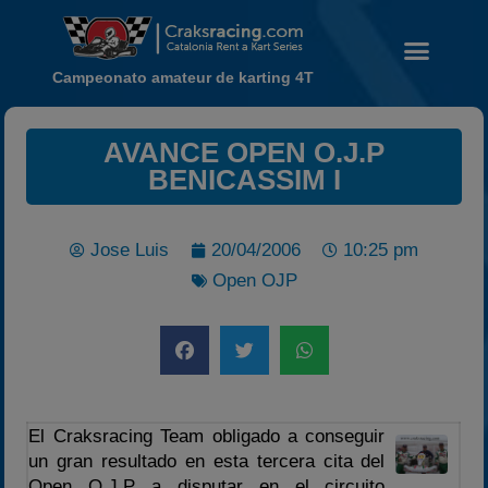
Campeonato amateur de karting 4T
AVANCE OPEN O.J.P
BENICASSIM I
Noticias
Calendario
Jose Luis
20/04/2006
10:25 pm
Temporada 2026
Open OJP
Carreras finalizadas
Campeonato
Temporada 2026
Temporadas anteriores
2020-2021
El Craksracing Team obligado a conseguir
2022
un gran resultado en esta tercera cita del
Open O.J.P a disputar en el circuito