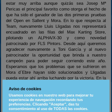
estar muy arriba aunque quizás sea Josep Mª
Pericas el principal favorito como otorga el hecho de
que ha sido el ganador de las dos primeras pruebas
del Open en Sallent y Mora. En lo que respecta al
Team, nuevamente Lluis Lligadas nos representará
encuadrado en las filas del Max Karting Store,
pilotando un ALPHA/X-30 y como novedad
patrocinado por FLS Pintors. Desde aquí queremos
agradecer nuevamente a Toni García y al nuevo
patrocinador la oportunidad que brinda a nuestro
campeón para poder seguir corriendo este año.
Esperamos que los problemas que se sufrieron en
Mora d´Ebre hayan sido solucionados y Lligadas
pueda estar ahí arriba luchando por la victoria. En la
prueba también tendremos la participación de Sergi
Aviso de cookies
Egea que este año está participando asiduamente en
el Craks Series 2006. Mucha suerte para él también.
Usamos cookies en nuestro web para mejorar tu
experiencia de navegación recordando tus
preferencias. Clicando "Aceptar", das tu
consentimiento al uso de TODAS las cookies.