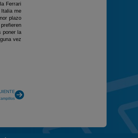
la Ferrari
 Italia me
nor plazo
prefieren
 poner la
alguna vez
UIENTE
Campillos