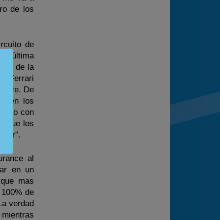
ro de los
rcuito de
anteúltima
hes de la
a Ferrari
libre. De
to en los
abajo con
o que los
lder”.
urance al
ar en un
o que mas
l 100% de
“La verdad
 mientras