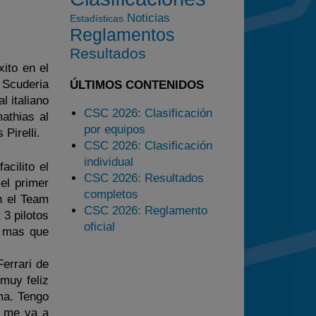
2025
Noticias
Estadísticas
Estadísticas
Reglamentos
Preguntas Frecuentes
Resultados
ito en el
 Scuderia
ÚLTIMOS CONTENIDOS
l italiano
CSC 2026: Clasificación
athias al
por equipos
Pirelli.
CSC 2026: Clasificación
individual
acilito el
CSC 2026: Resultados
el primer
completos
n el Team
CSC 2026: Reglamento
3 pilotos
oficial
a mas que
errari de
muy feliz
ma. Tengo
e me va a