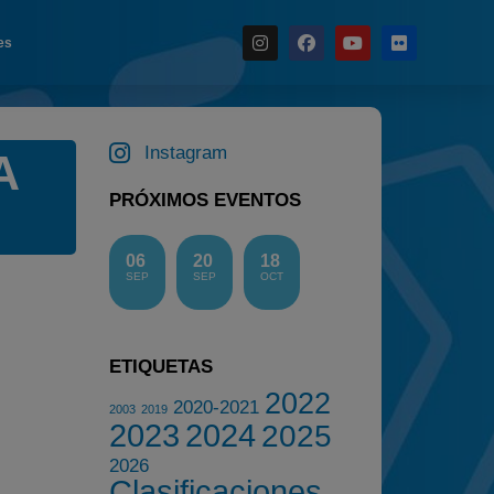
es
Noticias
Instagram
A
Calendario
Temporada 2026
PRÓXIMOS EVENTOS
Carreras finalizadas
06
20
18
Campeonato
SEP
SEP
OCT
Temporada 2026
Temporadas anteriores
ETIQUETAS
2020-2021
2022
2022
2020-2021
2003
2019
2023
2024
2025
2023
2026
2024
Clasificaciones