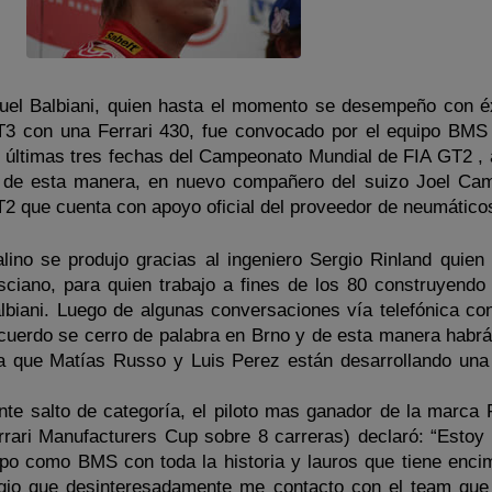
nuel Balbiani, quien hasta el momento se desempeño con éx
 con una Ferrari 430, fue convocado por el equipo BMS
s últimas tres fechas del Campeonato Mundial de FIA GT2 , a
, de esta manera, en nuevo compañero del suizo Joel Cam
2 que cuenta con apoyo oficial del proveedor de neumáticos 
lino se produjo gracias al ingeniero Sergio Rinland quien f
sciano, para quien trabajo a fines de los 80 construyendo 
lbiani. Luego de algunas conversaciones vía telefónica co
acuerdo se cerro de palabra en Brno y de esta manera habrá 
 ya que Matías Russo y Luis Perez están desarrollando un
te salto de categoría, el piloto mas ganador de la marca F
rrari Manufacturers Cup sobre 8 carreras) declaró: “Estoy 
ipo como BMS con toda la historia y lauros que tiene enci
gio que desinteresadamente me contacto con el team qu