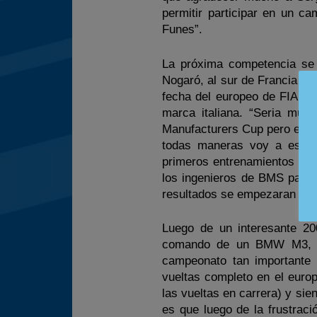
permitir participar en un c
Funes”.
La próxima competencia se 
Nogaró, al sur de Francia y e
fecha del europeo de FIA GT
marca italiana. “Seria muy
Manufacturers Cup pero el eq
todas maneras voy a estar
primeros entrenamientos libr
los ingenieros de BMS para 
resultados se empezaran a ver
Luego de un interesante 2
comando de un BMW M3, el
campeonato tan importante
vueltas completo en el euro
las vueltas en carrera) y sie
es que luego de la frustrac