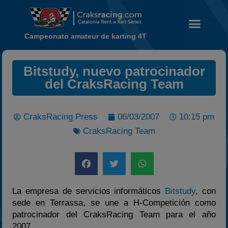
Campeonato amateur de karting 4T
Bitstudy, nuevo patrocinador
Noticias
del CraksRacing Team
Calendario
Temporada 2026
CraksRacing Press
06/03/2007
10:15 pm
Carreras finalizadas
CraksRacing Team
Campeonato
Temporada 2026
Temporadas anteriores
2020-2021
La empresa de servicios informáticos
Bitstudy
, con
2022
sede en Terrassa, se une a H-Competición como
patrocinador del CraksRacing Team para el año
2023
2007.