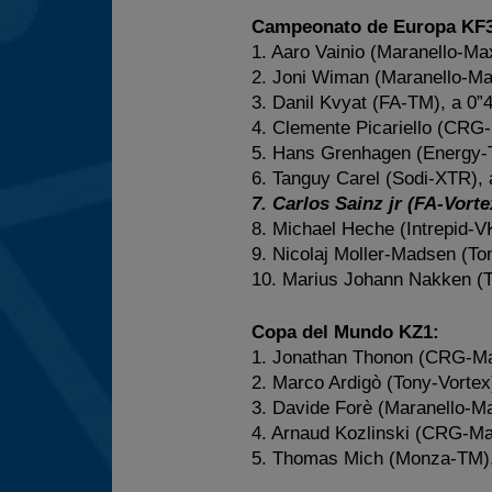
Campeonato de Europa KF3
1. Aaro Vainio (Maranello-Max
2. Joni Wiman (Maranello-Ma
3. Danil Kvyat (FA-TM), a 0”
4. Clemente Picariello (CRG-
5. Hans Grenhagen (Energy-
6. Tanguy Carel (Sodi-XTR), 
7. Carlos Sainz jr (FA-Vorte
8. Michael Heche (Intrepid-V
9. Nicolaj Moller-Madsen (To
10. Marius Johann Nakken (T
Copa del Mundo KZ1:
1. Jonathan Thonon (CRG-Max
2. Marco Ardigò (Tony-Vortex
3. Davide Forè (Maranello-Ma
4. Arnaud Kozlinski (CRG-Ma
5. Thomas Mich (Monza-TM),