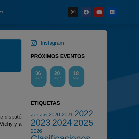
es
Instagram
Noticias
PRÓXIMOS EVENTOS
Calendario
Temporada 2026
06
20
18
Carreras finalizadas
SEP
SEP
OCT
Campeonato
Temporada 2026
ETIQUETAS
Temporadas anteriores
2022
2020-2021
2003
2019
e disputó
2020-2021
2023
2024
2025
 Vichy y a
2022
2026
Clasificaciones
2023