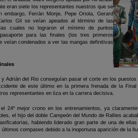
nte eran siete los representantes nuestros que se
in embargo, Ferràn Monje, Pepe Oriola, Gerard
arlos Gil se veían apeados al término de las
 las cuales no lograron el mínimo de puntos
pasaporte para las finales (los tres primeros
e veían condenados a ver las mangas definitivas
inales
r y Adrián del Rio conseguían pasar el corte en los puestos
cidente de este último en la primera frenada de la Final
os representantes en liza en la carrera decisiva.
l 24º mejor crono en los entrenamientos, ya claramente
ñoles, el hijo del doble Campeón del Mundo de Rallies acaba
asificatorias, habiendo liderado gran parte de una de ellas
 últimos compases debido a la inoportuna aparición de la llu