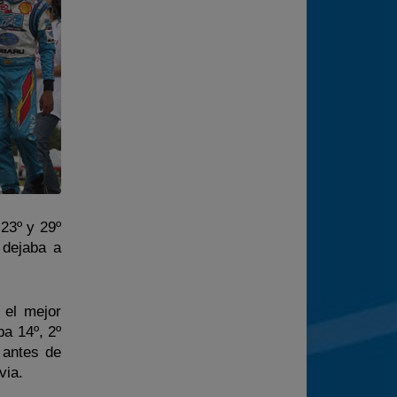
 23º y 29º
 dejaba a
 el mejor
ba 14º, 2º
 antes de
via.