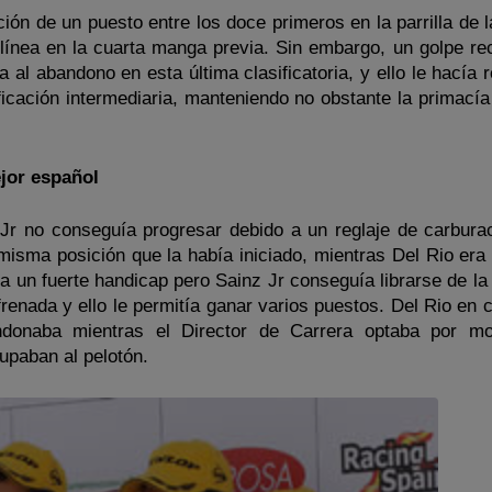
ción de un puesto entre los doce primeros en la parrilla de l
línea en la cuarta manga previa. Sin embargo, un golpe rec
a al abandono en esta última clasificatoria, y ello le hacía 
ificación intermediaria, manteniendo no obstante la primacía
ejor español
z Jr no conseguía progresar debido a un reglaje de carbura
isma posición que la había iniciado, mientras Del Rio era 2
ra un fuerte handicap pero Sainz Jr conseguía librarse de l
frenada y ello le permitía ganar varios puestos. Del Rio en
ndonaba mientras el Director de Carrera optaba por mo
upaban al pelotón.