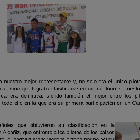
 nuestro mejor representante y, no solo era el único pilot
nal, sino que lograba clasificarse en un meritorio 7º puest
arrera definitiva, siendo también el mejor entre los pi
 todo ello en la que era su primera participación en un C
oles que obtuvieron su clasificación en la
 Alcañiz, que enfrentó a los pilotos de los paises
nte, el andaluz Mark Megens optaba por no acudir