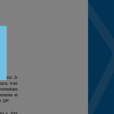
y Sainz Jr
aza, tras
inmediato
emente el
r 19º.
io y Joni