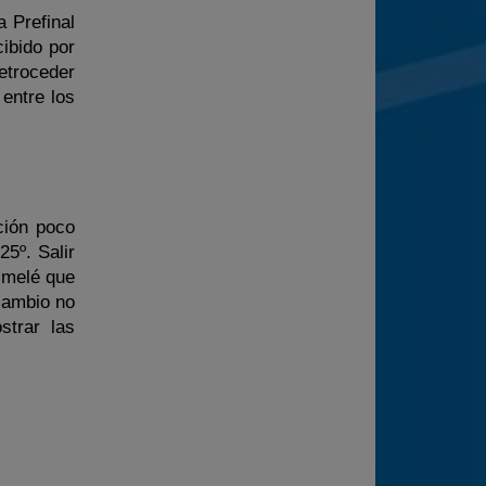
a Prefinal
ibido por
retroceder
 entre los
ción poco
5º. Salir
a melé que
 cambio no
strar las