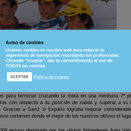
Aviso de cookies
Usamos cookies en nuestro web para mejorar tu
experiencia de navegación recordando tus preferencias.
Clicando "Aceptar", das tu consentimiento al uso de
TODAS las cookies.
Política de cookies
ACEPTAR
durante algunas vueltas, los karts reemprendían la carrera 
s para terminar cruzando la meta en una meritoria 7ª pl
tos con respecto a su posición de salida y superar a su 
o. Gracias a Sainz Jr España lograba mejorar considerabl
este certamen donde el mejor de los nuestros obtuvo el luga
8 estuvo dominado por los pilotos finlandeses Aaro Vain