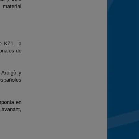
 material
e KZ1, la
ionales de
 Ardigò y
españoles
mponía en
Lavanant,