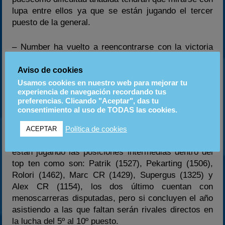
lupa entre ellos ya que se están jugando el tercer
puesto de la general.
– Number ha vuelto a reencontrarse con la victoria
en Vic Nocturno. Su último triunfo se remonta al
segundo G.P. de la temporada 2009 celebrado en el
Aviso de cookies
Circuit de Osona. Además la victoria que consiguió
Usamos cookies en nuestro web para mejorar tu
experiencia de navegación recordando tus
en la Night Cup de Coma-Ruga hace unas semanas
preferencias. Clicando "Aceptar", das tu
por delante de Axel le sitúa como favorito para ganar
consentimiento al uso de TODAS las cookies.
el próximo domingo.
Política de cookies
ACEPTAR
-Por detrás hay un gran elenco de pilotos que se
están jugando las posiciones intermedias dentro del
top ten como son: Patrik (1527), Pekarting (1506),
Rolori (1462), Marc CR (1429), Supergus (1325) y
Alex CR (1154), los dos último cuentan con
menoscarreras disputadas, pero si concluyen el año
asistiendo a las que faltan serán rivales directos en
la lucha del 5º al 10º puesto.