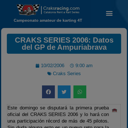
Campeonato amateur de karting 4T
CRAKS SERIES 2006: Datos
del GP de Ampuriabrava
Noticias
10/02/2006
9:00 am
Calendario
Craks Series
Temporada 2026
Carreras finalizadas
Campeonato
Temporada 2026
Este domingo se disputará la primera prueba
oficial del CRAKS SERIES 2006 y lo hará con
Temporadas anteriores
una participación récord de más de 45 pilotos.
2020-2021
Sin duda alguna esto es un nuevo reto para la