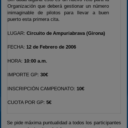
2022
Organización que deberá gestionar un número
inimaginable de pilotos para llevar a buen
2023
puerto esta primera cita.
2024
2025
LUGAR:
Circuito de Ampuriabrava (Girona)
Estadísticas
FECHA:
12 de Febrero de 2006
Preguntas Frecuentes
HORA:
10:00 a.m.
IMPORTE GP:
30€
INSCRIPCIÓN CAMPEONATO:
10€
CUOTA POR GP:
5€
Se pide máxima puntualidad a todos los participantes