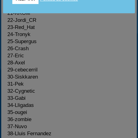
20-DannY
21-KROM
22-Jordi_CR
23-Red_Hat
24-Tronyk
25-Supergus
26-Crash
27-Eric
28-Axel
29-cebecerril
30-Siskkaren
31-Pek
32-Cygnetic
33-Gabi
34-Lligadas
35-ougei
36-zombie
37-Nuvo
38-Lluis Fernandez