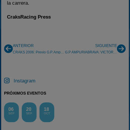
la carrera.
CraksRacing Press
ANTERIOR
SIGUIENTE
CRAKS 2006: Previo G.P. Ampuriabrava
G.P AMPURIABRAVA: VICTORIA DE CYGNETIC
Instagram
PRÓXIMOS EVENTOS
06
20
18
SEP
SEP
OCT