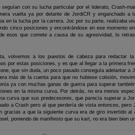
seguían con su lucha particular por el liderato, Crash-man
imera vuelta ya por delante de JordiCR y enganchado a l
a en la lucha por la carrera. Joc por su parte, realizaba u
ando cinco posiciones y encontrándose en ese momento en 
 de esos que comete a causa de su agresividad, lo retra
ta, volvemos a los puestos de cabeza para redactar la 
s por estas posiciones, y es que al llegar a la primera fre
one, que sin duda, un poco pasado conseguía adelantar a J
era más de la cuenta para que no hubiese colisión, movim
nía ya con muchas ganas de guerra para superar también
ciones en la misma curva. Por detrás, no era menos espect
ma curva que sus predecesores, que parecía superar a Jo
do a Crash pero al que perdería de vista entonces, pero 
 gracias a que la siguiente curva era de giro invertido al 
sel, poniendo de manifiesto que su kart, no era bien bien un