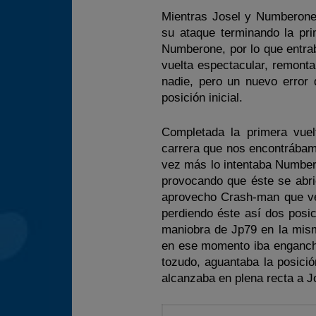
Mientras Josel y Numberone 
su ataque terminando la pr
Numberone, por lo que entrab
vuelta espectacular, remont
nadie, pero un nuevo error
posición inicial.
Completada la primera vuel
carrera que nos encontrábamo
vez más lo intentaba Number
provocando que éste se abri
aprovecho Crash-man que ve
perdiendo éste así dos posi
maniobra de Jp79 en la mis
en ese momento iba engancha
tozudo, aguantaba la posición
alcanzaba en plena recta a Jo