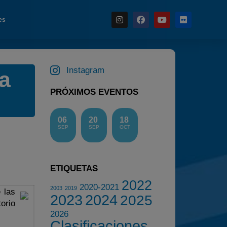
es
Instagram
a
Noticias
PRÓXIMOS EVENTOS
Calendario
Temporada 2026
06
20
18
SEP
SEP
OCT
Carreras finalizadas
Campeonato
Temporada 2026
ETIQUETAS
2022
Temporadas anteriores
2020-2021
2003
2019
 las
2023
2024
2025
2020-2021
orio
2026
2022
Clasificaciones