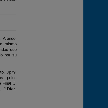
, Afondo,
 un mismo
vidad que
do por su
to, Jp79,
os pelos
a Final C,
, J.Díaz,