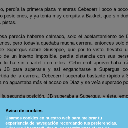
o, perdía la primera plaza mientras Cebecerril poco a poco
o posiciones, y ya tenía muy cerquita a Bakket, que sin dud
 pistas.
osa parecía haberse calmado, solo el adelantamiento de D
íamos, pero todavía quedaba mucha carrera, entonces solo 
 de Supergus sobre Giuseppe, que por lo visto, llevaba 
 de un intento imposible, perdía distancia con sus pers
lucha sin cuartel con ellos. Cebecerril aprovechaba r
ba JB para superarle y así engancharse a Supergus co
tida de la carrera. Cebecerril superaba bastante rápido a 
a no aguantaba más el acoso de Díaz y se veía superado po
r la segunda posición, JB superaba a Supergus, y éste, em
ansado de Supergus, le alzaba la mano criticando un golpeci
ra. El enfado le llevó a perder esa posición y otra en ben
Aviso de cookies
rlo, estaba ya en cuarta posición.
Usamos cookies en nuestro web para mejorar tu
experiencia de navegación recordando tus preferencias.