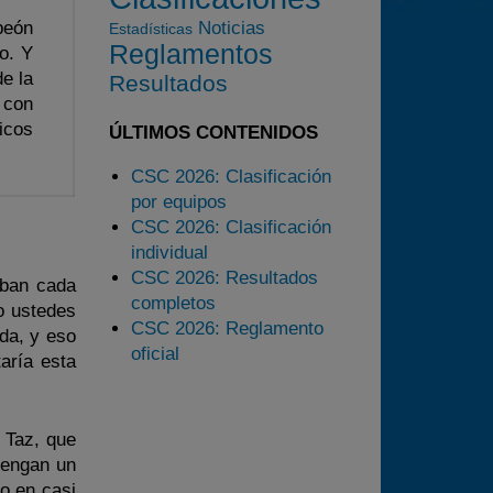
2023
peón
Noticias
Estadísticas
2024
Reglamentos
o. Y
2025
e la
Resultados
 con
Estadísticas
icos
ÚLTIMOS CONTENIDOS
Preguntas Frecuentes
CSC 2026: Clasificación
por equipos
CSC 2026: Clasificación
individual
CSC 2026: Resultados
aban cada
completos
mo ustedes
CSC 2026: Reglamento
da, y eso
oficial
aría esta
 Taz, que
 tengan un
o en casi