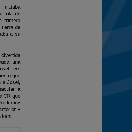
 iniciaba
a cola de
na primera
tierra de
saba a su
divertida
nada, una
osel pero
iento que
 a Josel,
acular la
rdiCR que
Jordi muy
anterior y
 kart.