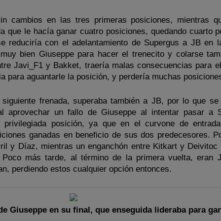
in cambios en las tres primeras posiciones, mientras q
da que le hacía ganar cuatro posiciones, quedando cuarto p
 se reduciría con el adelantamiento de Supergus a JB en l
muy bien Giuseppe para hacer el trenecito y colarse tam
ntre Javi_F1 y Bakket, traería malas consecuencias para el
ia para aguantarle la posición, y perdería muchas posicione
a siguiente frenada, superaba también a JB, por lo que se
al aprovechar un fallo de Giuseppe al intentar pasar a 
 privilegiada posición, ya que en el curvone de entrad
siciones ganadas en beneficio de sus dos predecesores. Po
il y Díaz, mientras un enganchón entre Kitkart y Deivitoc 
 Poco más tarde, al término de la primera vuelta, eran 
an, perdiendo estos cualquier opción entonces.
de Giuseppe en su final, que enseguida lideraba para gan