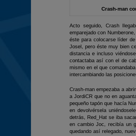
Crash-man con
Acto seguido, Crash llega
emparejado con Numberone, c
éste para colocarse líder d
Josel, pero éste muy bien ce
distancia e incluso viéndos
contactaba así con el de ca
mismo en el que comandaba 
intercambiando las posicione
Crash-man empezaba a abrir
a JordiCR que no en aguantar
pequeño tapón que hacía Num
en devolvérsela uniéndosele
detrás, Red_Hat se iba saca
en cambio Joc, recibía un g
quedando así relegado, nuev