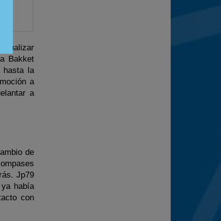
isualizar
 a Bakket
 hasta la
emoción a
elantar a
cambio de
 compases
trás. Jp79
 ya había
tacto con