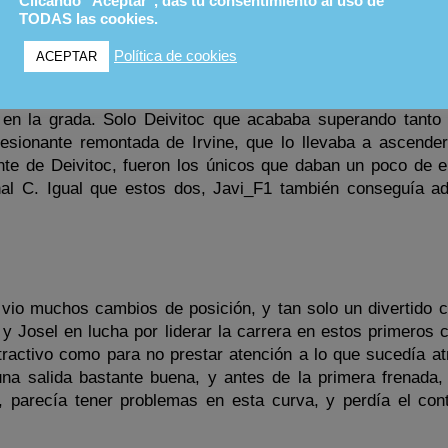
Clicando "Aceptar", das tu consentimiento al uso de
TODAS las cookies.
lo más alto acompañado por Cebecerril y Supergus.
Política de cookies
ACEPTAR
rminado aquí, y ya pocos fueron los cambios que pudimos v
en la grada. Solo Deivitoc que acababa superando tanto
sionante remontada de Irvine, que lo llevaba a ascender
lante de Deivitoc, fueron los únicos que daban un poco de 
nal C. Igual que estos dos, Javi_F1 también conseguía ad
o vio muchos cambios de posición, y tan solo un divertido 
y Josel en lucha por liderar la carrera en estos primeros
 atractivo como para no prestar atención a lo que sucedía a
una salida bastante buena, y antes de la primera frenada,
o, parecía tener problemas en esta curva, y perdía el con