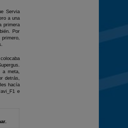
ue Servia
ero a una
a primera
bién. Por
 primero,
s.
 colocaba
Supergus.
a a meta,
r detrás,
les hacía
Javi_F1 e
ar.