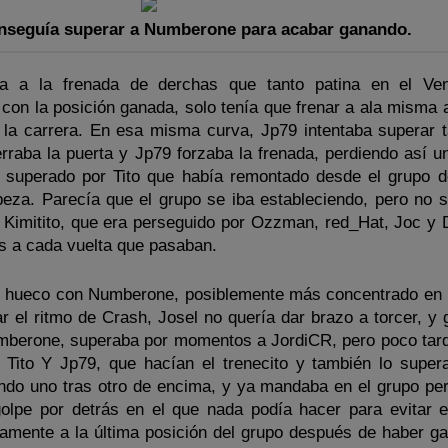
seguía superar a Numberone para acabar ganando.
ba a la frenada de derchas que tanto patina en el Ven
on la posición ganada, solo tenía que frenar a ala misma a
e la carrera. En esa misma curva, Jp79 intentaba superar 
rraba la puerta y Jp79 forzaba la frenada, perdiendo así u
e superado por Tito que había remontado desde el grupo d
beza. Parecía que el grupo se iba estableciendo, pero no s
Kimitito, que era perseguido por Ozzman, red_Hat, Joc y
s a cada vuelta que pasaban.
 hueco con Numberone, posiblemente más concentrado en
 el ritmo de Crash, Josel no quería dar brazo a torcer, y g
berone, superaba por momentos a JordiCR, pero poco tard
 Tito Y Jp79, que hacían el trenecito y también lo super
ndo uno tras otro de encima, y ya mandaba en el grupo per
olpe por detrás en el que nada podía hacer para evitar e
amente a la última posición del grupo después de haber g