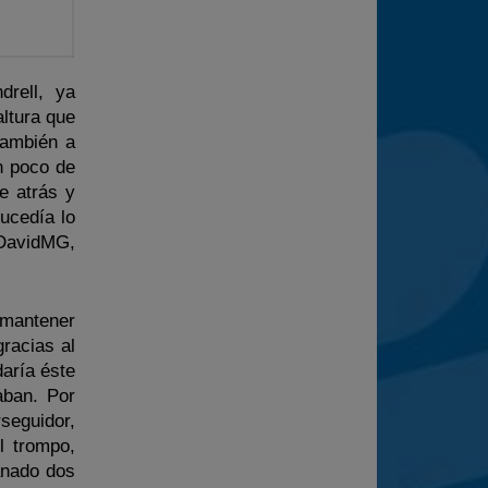
drell, ya
ltura que
también a
n poco de
e atrás y
ucedía lo
 DavidMG,
 mantener
racias al
aría éste
aban. Por
seguidor,
l trompo,
anado dos