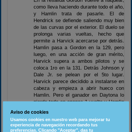
En la resalida Gordon vuelve a flaquear,
como lleva haciendo durante todo el año,
y Hamlin trata de pasarle. El de
Hendrick se defiende saliendo muy bien
de las curvas por el exterior. El duelo se
prolonga varias vueltas, hecho que
permite a Harvick acercarse por detrás.
Hamlin pasa a Gordon en la 129, pero
luego, en una acción de gran mérito,
Harvick supera a ambos pilotos y se
coloca 1ro en la 131. Detrás Johnson y
Dale Jr. se pelean por el 5to lugar.
Harvick parece decidido a instalarse en
cabeza y empieza a abrir hueco con
Hamlin. Pero el ganador en Daytona lo
pierde todo en apenas 1 vuelta y Hamlin
le supera en la 145. Harvick se revuelve
Aviso de cookies
y ya vuelve a liderar en la siguiente
Usamos cookies en nuestro web para mejorar tu
vuelta. En el garaje se presenta Jeff
experiencia de navegación recordando tus
Burton que debe abandonar por segunda
preferencias. Clicando "Aceptar", das tu