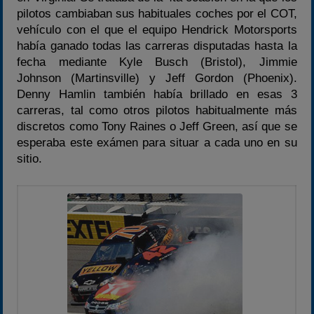
pilotos cambiaban sus habituales coches por el COT,
Temporada 2026
vehículo con el que el equipo Hendrick Motorsports
Carreras finalizadas
había ganado todas las carreras disputadas hasta la
fecha mediante Kyle Busch (Bristol), Jimmie
Campeonato
Johnson (Martinsville) y Jeff Gordon (Phoenix).
Temporada 2026
Denny Hamlin también había brillado en esas 3
carreras, tal como otros pilotos habitualmente más
Temporadas anteriores
discretos como Tony Raines o Jeff Green, así que se
2020-2021
esperaba este exámen para situar a cada uno en su
2022
sitio.
2023
2024
2025
Estadísticas
Preguntas Frecuentes