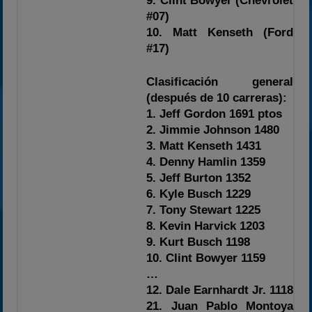
9. Clint Bowyer (Chevrolet
#07)
10. Matt Kenseth (Ford
#17)
Clasificación general
(después de 10 carreras):
1. Jeff Gordon 1691 ptos
2. Jimmie Johnson 1480
3. Matt Kenseth 1431
4. Denny Hamlin 1359
5. Jeff Burton 1352
6. Kyle Busch 1229
7. Tony Stewart 1225
8. Kevin Harvick 1203
9. Kurt Busch 1198
10. Clint Bowyer 1159
…
12. Dale Earnhardt Jr. 1118
21. Juan Pablo Montoya