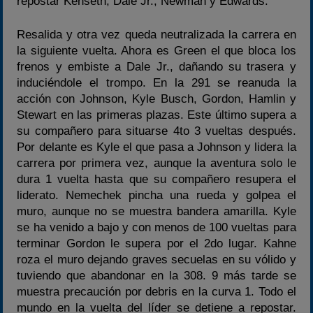
repostar Kenseth, Dale Jr., Newman y Edwards.
Resalida y otra vez queda neutralizada la carrera en
la siguiente vuelta. Ahora es Green el que bloca los
frenos y embiste a Dale Jr., dañando su trasera y
induciéndole el trompo. En la 291 se reanuda la
acción con Johnson, Kyle Busch, Gordon, Hamlin y
Stewart en las primeras plazas. Este último supera a
su compañero para situarse 4to 3 vueltas después.
Por delante es Kyle el que pasa a Johnson y lidera la
carrera por primera vez, aunque la aventura solo le
dura 1 vuelta hasta que su compañero resupera el
liderato. Nemechek pincha una rueda y golpea el
muro, aunque no se muestra bandera amarilla. Kyle
se ha venido a bajo y con menos de 100 vueltas para
terminar Gordon le supera por el 2do lugar. Kahne
roza el muro dejando graves secuelas en su vólido y
tuviendo que abandonar en la 308. 9 más tarde se
muestra precaución por debris en la curva 1. Todo el
mundo en la vuelta del líder se detiene a repostar.