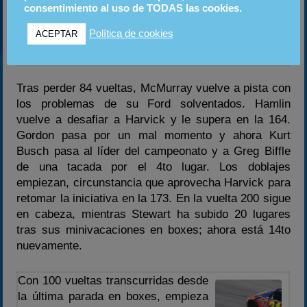
carrera consecutiva, esta vez por
consentimiento al uso de TODAS las cookies.
problemas con el motor. El piloto está
Política de cookies
ACEPTAR
visiblemente decepcionado.
Tras perder 84 vueltas, McMurray vuelve a pista con
los problemas de su Ford solventados. Hamlin
vuelve a desafiar a Harvick y le supera en la 164.
Gordon pasa por un mal momento y ahora Kurt
Busch pasa al líder del campeonato y a Greg Biffle
de una tacada por el 4to lugar. Los doblajes
empiezan, circunstancia que aprovecha Harvick para
retomar la iniciativa en la 173. En la vuelta 200 sigue
en cabeza, mientras Stewart ha subido 20 lugares
tras sus minivacaciones en boxes; ahora está 14to
nuevamente.
Con 100 vueltas transcurridas desde
la última parada en boxes, empieza