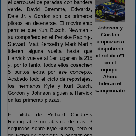
el carrousel de paradas con bandera
verde. David Stremme, Edwards,
Dale Jr. y Gordon son los primeros
pilotos en detenerse. El movimiento
Johnson y
permite que Kurt Busch, Newman -
Gordon
su compañero en el Penske Racing-,
empiezan a
Stewart, Matt Kenseth y Mark Martin
disputarse
lideren alguna vuelta hasta que
el rol de nº1
Harvick vuelve al 1er lugar en la 215
en el
y, por lo tanto, todos ellos cosechen
equipo.
5 puntos extra por ese concepto.
Ahora
Acabado todo el ciclo de repostajes,
lideran el
los hermanos Kyle y Kurt Busch,
campeonato
Gordon y Johnson siguen a Harvick
en las primeras plazas.
El piloto de Richard Childress
Racing abre un abismo de casi 3
segundos sobre Kyle Busch, pero el
de Hendrick empieza a escalar esa