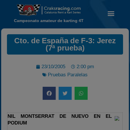
Campeonato amateur de karting 4T
Cto. de España de F-3: Jerez
(7ª prueba)
Noticias
Calendario
23/10/2005
2:00 pm
Temporada 2026
Pruebas Paralelas
Carreras finalizadas
Campeonato
Temporada 2026
Temporadas anteriores
2020-2021
NIL MONTSERRAT DE NUEVO EN EL
PODIUM
2022