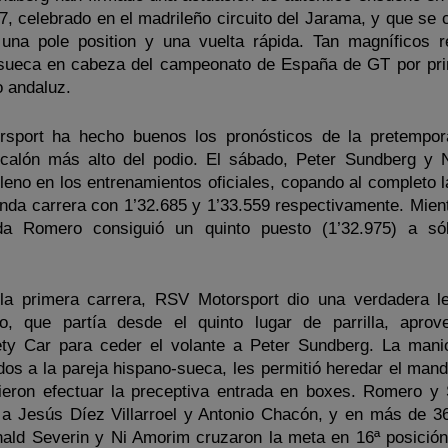
, celebrado en el madrileño circuito del Jarama, y que se c
 una pole position y una vuelta rápida. Tan magníficos r
o-sueca en cabeza del campeonato de España de GT por pr
o andaluz.
rsport ha hecho buenos los pronósticos de la pretempo
calón más alto del podio. El sábado, Peter Sundberg y 
pleno en los entrenamientos oficiales, copando al completo 
gunda carrera con 1’32.685 y 1’33.559 respectivamente. Mien
da Romero consiguió un quinto puesto (1’32.975) a só
 la primera carrera, RSV Motorsport dio una verdadera l
o, que partía desde el quinto lugar de parrilla, apro
ety Car para ceder el volante a Peter Sundberg. La mani
os a la pareja hispano-sueca, les permitió heredar el man
ieron efectuar la preceptiva entrada en boxes. Romero y
a Jesús Díez Villarroel y Antonio Chacón, y en más de 3
ald Severin y Ni Amorim cruzaron la meta en 16ª posición