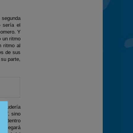
a segunda
 sería el
Romero. Y
 un ritmo
 ritmo al
es de sus
su parte,
escudería
 GT, sino
to dentro
t llegará