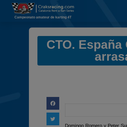
Campeonato amateur de karting 4T
CTO. España 
arras
Domingo Romero y Peter Sund