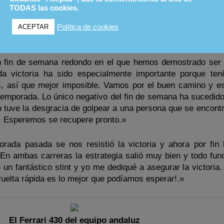
 en el circuito italiano de Vallelunga, sede de la cita ina
TODAS las cookies.
Política de cookies
ACEPTAR
n fin de semana redondo en el que hemos demostrado ser 
a victoria ha sido especialmente importante porque te
, así que mejor imposible. Vamos por el buen camino y e
temporada. Lo único negativo del fin de semana ha sucedido 
 tuve la desgracia de golpear a una persona que se encontr
zo. Esperemos se recupere pronto.»
ada pasada se nos resistió la victoria y ahora por fin
. En ambas carreras la estrategia salió muy bien y todo fun
ó un fantástico stint y yo me dediqué a asegurar la victori
vuelta rápida es lo mejor que podíamos esperar!.»
El Ferrari 430 del equipo andaluz