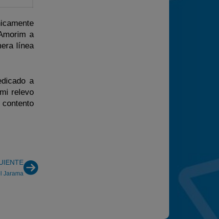
nicamente
 Amorim a
mera línea
edicado a
mi relevo
 contento
UIENTE
el Jarama