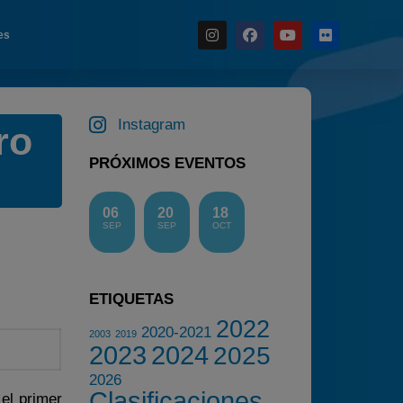
es
Noticias
Instagram
ro
Calendario
PRÓXIMOS EVENTOS
Temporada 2026
Carreras finalizadas
06
20
18
Campeonato
SEP
SEP
OCT
Temporada 2026
Temporadas anteriores
ETIQUETAS
2020-2021
2022
2020-2021
2003
2019
2022
2023
2024
2025
2023
2026
Clasificaciones
2024
el primer