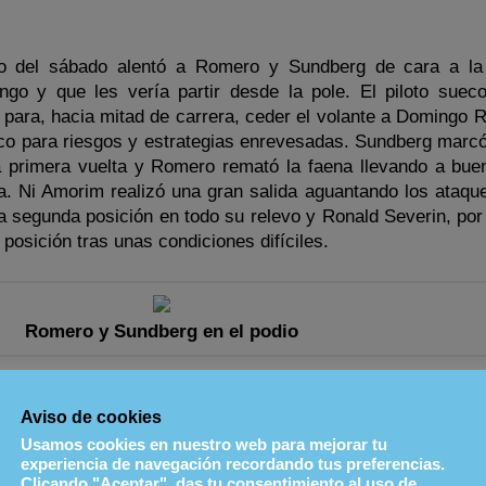
ico del sábado alentó a Romero y Sundberg de cara a l
go y que les vería partir desde la pole. El piloto sueco
 para, hacia mitad de carrera, ceder el volante a Domingo 
co para riesgos y estrategias enrevesadas. Sundberg marcó
a primera vuelta y Romero remató la faena llevando a buen
a. Ni Amorim realizó una gran salida aguantando los ataqu
 segunda posición en todo su relevo y Ronald Severin, por 
 posición tras unas condiciones difíciles.
Romero y Sundberg en el podio
 Sundberg es el primer doblete de la joven historia de la 
loca en destacadísima cabeza del campeonato de España de
Aviso de cookies
erfecto inicio para un año cargado de retos deportivos tan
Usamos cookies en nuestro web para mejorar tu
teras. La segunda cita de la temporada para RSV Motorspor
experiencia de navegación recordando tus preferencias.
Clicando "Aceptar", das tu consentimiento al uso de