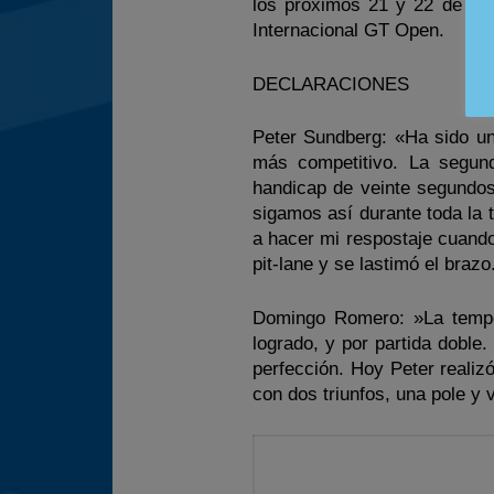
los próximos 21 y 22 de abril
Internacional GT Open.
DECLARACIONES
Peter Sundberg: «Ha sido u
más competitivo. La segund
handicap de veinte segundos
sigamos así durante toda la 
a hacer mi respostaje cuando
pit-lane y se lastimó el bra
Domingo Romero: »La tempor
logrado, y por partida doble
perfección. Hoy Peter realiz
con dos triunfos, una pole y 