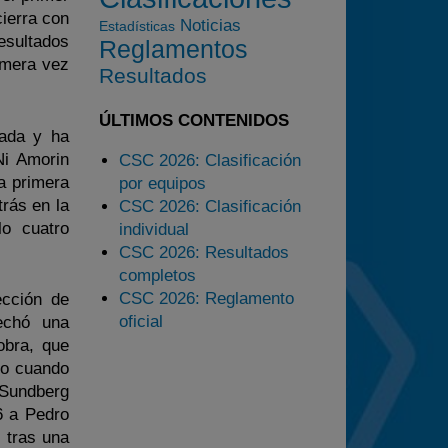
ierra con
2025
Noticias
Estadísticas
esultados
Reglamentos
Estadísticas
imera vez
Resultados
Preguntas Frecuentes
ÚLTIMOS CONTENIDOS
rada y ha
Ni Amorin
CSC 2026: Clasificación
la primera
por equipos
trás en la
CSC 2026: Clasificación
lo cuatro
individual
CSC 2026: Resultados
completos
CSC 2026: Reglamento
ección de
oficial
vechó una
obra, que
do cuando
 Sundberg
6 a Pedro
 tras una