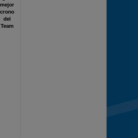
mejor
crono
del
Team