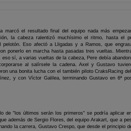
a marcó el resultado final del equipo nada más empezar
ión, la cabeza ralentizó muchísimo el ritmo, hasta el p
l pelotón. Eso afectó a Lligadas y a Ramos, que engras
ron ponerlo en marcha hasta pasadas tres vueltas. Mientr
 eso sí, a varias vueltas de la cabeza, Pere debía abando
orporarse al salírsele la cadena. Axel y Gustavo tuvie
ron una bonita lucha con el también piloto CraksRacing de
nez, y con Víctor Galilea, terminando Gustavo en 6ª pos
lo de "los últimos serán los primeros" se podría aplicar e
ue además de Sergio Flores, del equipo Arakart, que a pes
nando la carrera, Gustavo Crespo, que desde el principio de