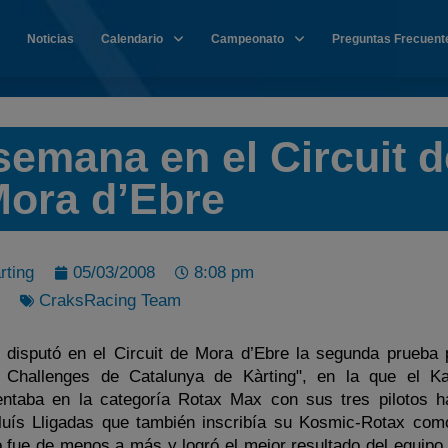
Noticias
Calendario
Campeonato
Preguntas Frecuent
e semana en el Circuit 
ora d’Ebre
rting
05/03/2008
8:08 pm
CraksRacing Team
disputó en el Circuit de Mora d’Ebre la segunda prueba 
 Challenges de Catalunya de Kàrting", en la que el Ka
taba en la categoría Rotax Max con sus tres pilotos ha
uís Lligadas que también inscribía su Kosmic-Rotax com
fue de menos a más y logró el mejor resultado del equipo, 