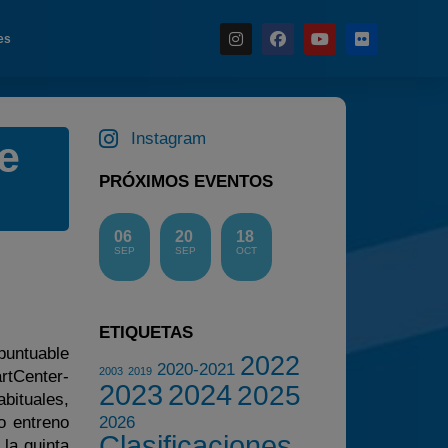
es
Instagram
de
Noticias
PRÓXIMOS EVENTOS
Calendario
Temporada 2026
06
20
18
Carreras finalizadas
SEP
SEP
OCT
Campeonato
Temporada 2026
ETIQUETAS
Temporadas anteriores
puntuable
2022
2020-2021
2003
2019
rtCenter-
2020-2021
2023
2024
2025
bituales,
2022
o entreno
2026
Clasificaciones
2023
la quinta