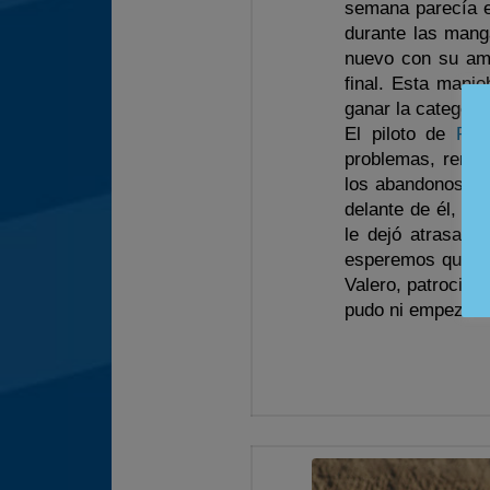
semana parecía e
durante las mang
nuevo con su ami
final. Esta manio
ganar la categorí
El piloto de
Pne
problemas, remon
los abandonos le 
delante de él, tu
le dejó atrasado
esperemos que de
Valero, patrocina
pudo ni empezar l