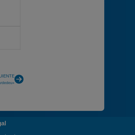
UIENTE
Cardedeu»
gal