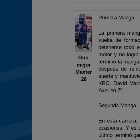
Primera Manga
La primera mang
vuelta de formac
detenerse todo e
motor y no logra
Gus,
terminó la manga,
mejor
después de reinc
Maxter
suerte y mantuvie
26
KRC, David Martí
Axel en 7ª.
Segunda Manga
En esta carrera, 
ocasiones. Y es q
último terminó ga