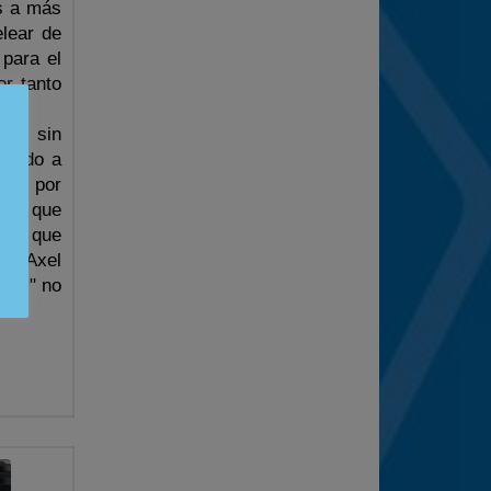
s a más
lear de
 para el
or tanto
nga sin
umado a
ción por
ida, que
cha, que
ven Axel
ills" no