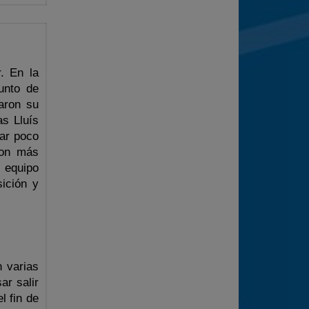
. En la
unto de
aron su
as Lluís
nar poco
ron más
l equipo
ición y
n varias
ar salir
l fin de