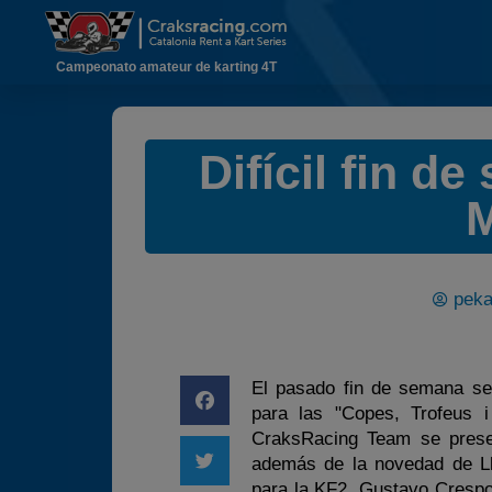
Campeonato amateur de karting 4T
Difícil fin d
M
peka
El pasado fin de semana se 
para las "Copes, Trofeus i
CraksRacing Team se presen
además de la novedad de Ll
para la KF2. Gustavo Crespo 