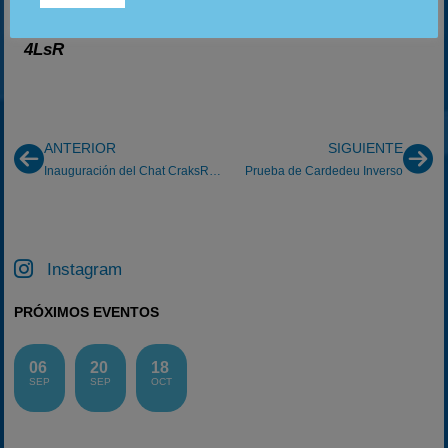
tiempo y a rodar.
4LsR
ANTERIOR
SIGUIENTE
Inauguración del Chat CraksRacing
Prueba de Cardedeu Inverso
Instagram
PRÓXIMOS EVENTOS
06
20
18
SEP
SEP
OCT