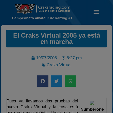
Campeonato amateur de karting 4T
El Craks Virtual 2005 ya está
Noticias
en marcha
Calendario
Temporada 2026
19/07/2005
8:27 pm
Carreras finalizadas
Craks Virtual
Campeonato
Temporada 2026
Temporadas anteriores
2020-2021
2022
Pues ya llevamos dos pruebas del
nuevo Craks Virtual y la cosa está
2023
Numberone
pero que muy reñida. Una vez salía