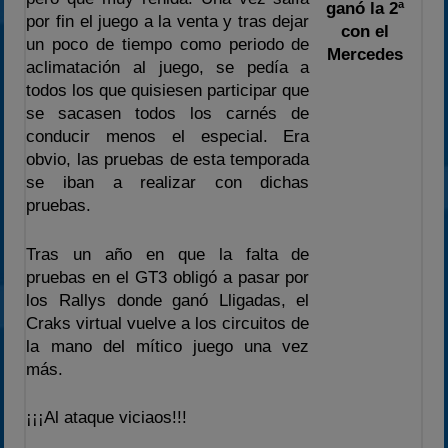
ganó la 2ª
2024
por fin el juego a la venta y tras dejar
con el
2025
un poco de tiempo como periodo de
Mercedes
aclimatación al juego, se pedía a
Estadísticas
todos los que quisiesen participar que
Preguntas Frecuentes
se sacasen todos los carnés de
conducir menos el especial. Era
obvio, las pruebas de esta temporada
se iban a realizar con dichas
pruebas.
Tras un año en que la falta de
pruebas en el GT3 obligó a pasar por
los Rallys donde ganó Lligadas, el
Craks virtual vuelve a los circuitos de
la mano del mítico juego una vez
más.
¡¡¡Al ataque viciaos!!!