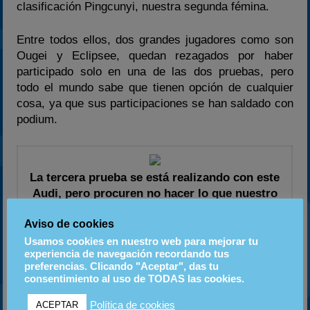
clasificación Pingcunyi, nuestra segunda fémina.
Entre todos ellos, dos grandes jugadores como son
Ougei y Eclipsee, quedan rezagados por haber
participado solo en una de las dos pruebas, pero
todo el mundo sabe que tienen opción de cualquier
cosa, ya que sus participaciones se han saldado con
podium.
La tercera prueba se está realizando con este
Audi, pero procuren no hacer lo que nuestro
amigo
Aviso de cookies
Usamos cookies en nuestro web para mejorar tu
La siguiente prueba se realiza con el Audi R8 Race
experiencia de navegación recordando tus
Car´01 en el circuito de Infineon Raceway. Para ser
preferencias. Clicando "Aceptar", das tu
exactos, en la prueba 11 del carné especial si no
consentimiento al uso de TODAS las cookies.
estamos mal informados, así que no pierdan más
Política de cookies
ACEPTAR