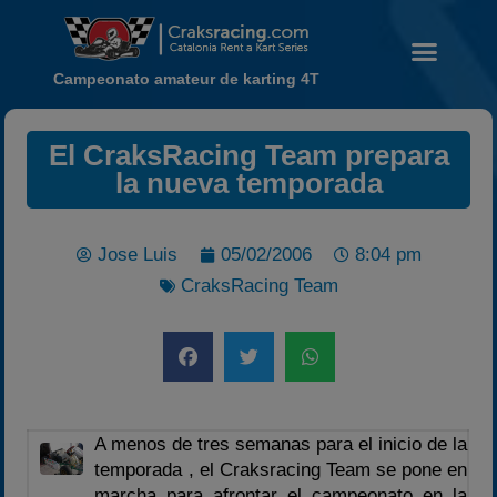
Campeonato amateur de karting 4T
El CraksRacing Team prepara
la nueva temporada
Noticias
Calendario
Jose Luis
05/02/2006
8:04 pm
Temporada 2026
CraksRacing Team
Carreras finalizadas
Campeonato
Temporada 2026
Temporadas anteriores
A menos de tres semanas para el inicio de la
2020-2021
temporada , el Craksracing Team se pone en
2022
marcha para afrontar el campeonato en la