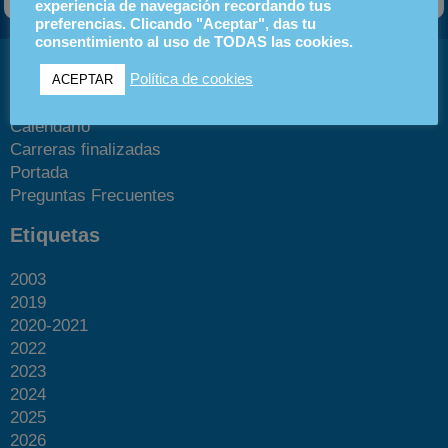
experiencia de navegación recordando tus
preferencias. Clicando "Aceptar", das tu
consentimiento al uso de TODAS las cookies.
Páginas
Política de cookies
ACEPTAR
Blog
Calendario
Carreras finalizadas
Portada
Preguntas Frecuentes
Etiquetas
2003
2019
2020-2021
2022
2023
2024
2025
2026