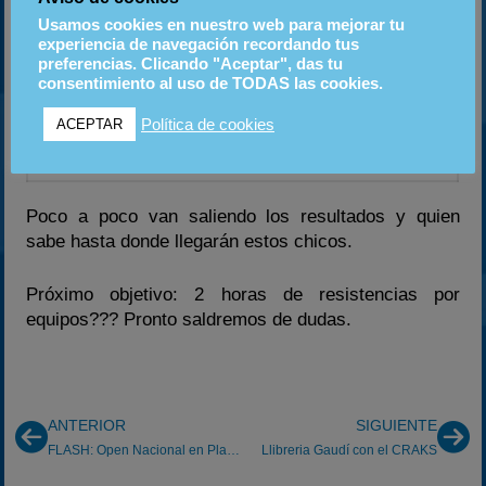
mantiene la sexta plaza a costa de Nae.
Usamos cookies en nuestro web para mejorar tu
experiencia de navegación recordando tus
Fin de carrera y euforia en los componentes del
preferencias. Clicando "Aceptar", das tu
consentimiento al uso de TODAS las cookies.
Craks.
Política de cookies
ACEPTAR
Poco a poco van saliendo los resultados y quien
sabe hasta donde llegarán estos chicos.
Próximo objetivo: 2 horas de resistencias por
equipos??? Pronto saldremos de dudas.
ANTERIOR
SIGUIENTE
FLASH: Open Nacional en Pla de St. Tirs
Llibreria Gaudí con el CRAKS