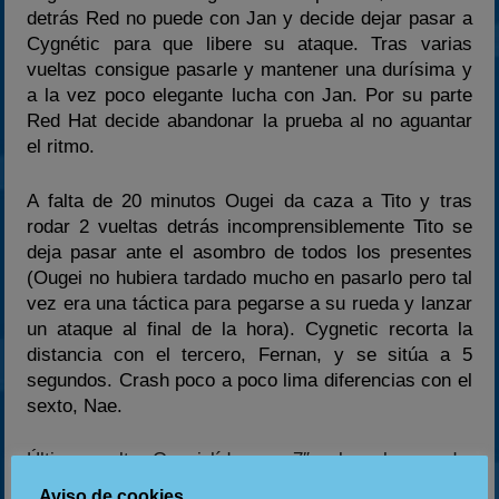
detrás Red no puede con Jan y decide dejar pasar a
Cygnétic para que libere su ataque. Tras varias
vueltas consigue pasarle y mantener una durísima y
a la vez poco elegante lucha con Jan. Por su parte
Red Hat decide abandonar la prueba al no aguantar
el ritmo.
A falta de 20 minutos Ougei da caza a Tito y tras
rodar 2 vueltas detrás incomprensiblemente Tito se
deja pasar ante el asombro de todos los presentes
(Ougei no hubiera tardado mucho en pasarlo pero tal
vez era una táctica para pegarse a su rueda y lanzar
un ataque al final de la hora). Cygnetic recorta la
distancia con el tercero, Fernan, y se sitúa a 5
segundos. Crash poco a poco lima diferencias con el
sexto, Nae.
Última vuelta, Ougei líder con 7″ sobre el segundo,
Cygnétic 4º a 3″ de Fernan y Crash adelanta y
Aviso de cookies