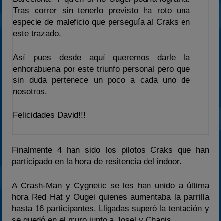
2024
Tras correr sin tenerlo previsto ha roto una
especie de maleficio que perseguía al Craks en
2025
este trazado.
Estadísticas
Preguntas Frecuentes
Así pues desde aquí queremos darle la
enhorabuena por este triunfo personal pero que
sin duda pertenece un poco a cada uno de
nosotros.
Felicidades David!!!
Finalmente 4 han sido los pilotos Craks que han
participado en la hora de resitencia del indoor.
A Crash-Man y Cygnetic se les han unido a última
hora Red Hat y Ougei quienes aumentaba la parrilla
hasta 16 participantes. Lligadas superó la tentación y
se quedó en el muro junto a Josel y Chanis.