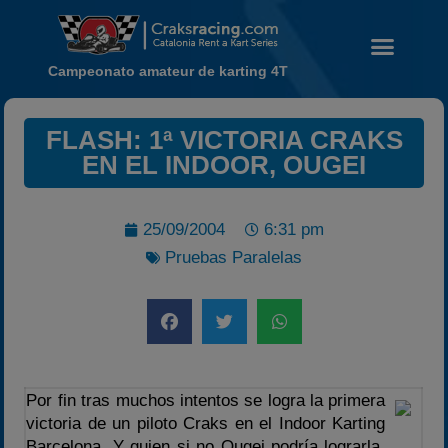
Campeonato amateur de karting 4T
FLASH: 1ª VICTORIA CRAKS
Noticias
EN EL INDOOR, OUGEI
Calendario
Temporada 2026
25/09/2004
6:31 pm
Carreras finalizadas
Pruebas Paralelas
Campeonato
Temporada 2026
Temporadas anteriores
2020-2021
Por fin tras muchos intentos se logra la primera
2022
victoria de un piloto Craks en el Indoor Karting
2023
Barcelona. Y quien si no Ougei podría lograrla.