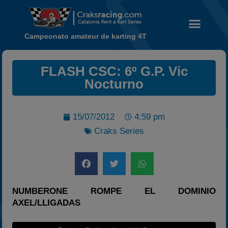
Campeonato amateur de karting 4T
FLASH CSC: 6º G.P. Vic
Noticias
Nocturno
Calendario
Temporada 2026
15/07/2012
4:59 pm
Carreras finalizadas
Craks Series
Campeonato
Temporada 2026
Temporadas anteriores
2020-2021
NUMBERONE ROMPE EL DOMINIO
2022
AXEL/LLIGADAS
2023