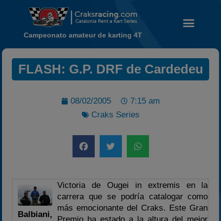
Campeonato amateur de karting 4T
FLASH: G.P. DRF de Cardedeu
Noticias
Calendario
08/02/2005
7:15 am
Temporada 2026
Craks Series
Carreras finalizadas
Campeonato
Temporada 2026
Temporadas anteriores
2020-2021
Victoria de Ougei in extremis en la
carrera que se podría catalogar como
2022
más emocionante del Craks. Este Gran
2023
Balbiani,
Premio ha estado a la altura del mejor