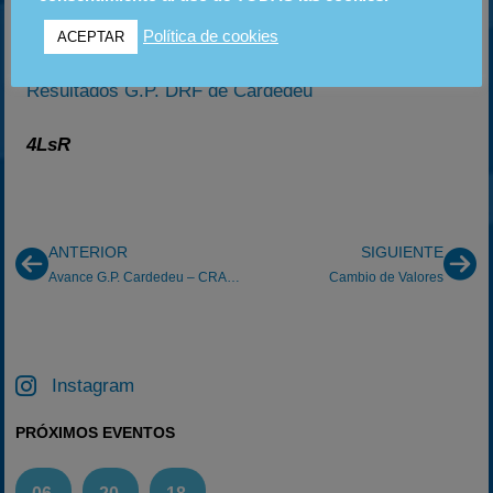
que no se pierdan la crónica completa de la carrera
que saldrá en una semanita más o menos.
Política de cookies
ACEPTAR
Resultados G.P. DRF de Cardedeu
4LsR
ANTERIOR
SIGUIENTE
Avance G.P. Cardedeu – CRAKS 2005
Cambio de Valores
Instagram
PRÓXIMOS EVENTOS