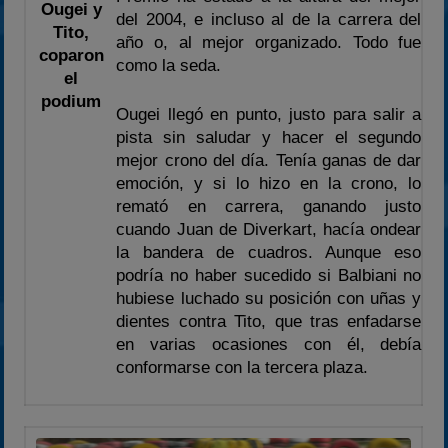
Ougei y
2024
del 2004, e incluso al de la carrera del
Tito,
año o, al mejor organizado. Todo fue
2025
coparon
como la seda.
Estadísticas
el
podium
Preguntas Frecuentes
Ougei llegó en punto, justo para salir a
pista sin saludar y hacer el segundo
mejor crono del día. Tenía ganas de dar
emoción, y si lo hizo en la crono, lo
remató en carrera, ganando justo
cuando Juan de Diverkart, hacía ondear
la bandera de cuadros. Aunque eso
podría no haber sucedido si Balbiani no
hubiese luchado su posición con uñas y
dientes contra Tito, que tras enfadarse
en varias ocasiones con él, debía
conformarse con la tercera plaza.