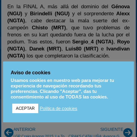
En la FINAL A, más allá del dominio del
Génova
(NGU)
y
Birindelli (NGU)
y el sorprendente
Alexx
(NGTA)
, cabe destacar la mala suerte del ex-
campeón
Chisto (MRT)
, que tuvo problemas de
frenos en su kart quedando fuera de la lucha por el
podium. Tras estos, fueron
Sergio_4 (NGTA)
,
Royo
(NGTA)
,
Danek (MRT)
,
Luis80
(MRT)
e
Ivandivan
(NGTA)
los que completaron la clasificación.
Próxima parada el próximo
15 de marzo
en el
Aviso de cookies
circuito turolense de
Torremocha
.
Usamos cookies en nuestro web para mejorar tu
experiencia de navegación recordando tus
preferencias. Clicando "Aceptar", das tu
Puedes consultar todos los resultados al completo
consentimiento al uso de TODAS las cookies.
en el siguiente
enlace
.
Política de cookies
ACEPTAR
ANTERIOR
SIGUIENTE
I GP Craks Aragon 2015: La Torre 8/02/15
CRAKS CATALUÑA: Avance GP de la Escala