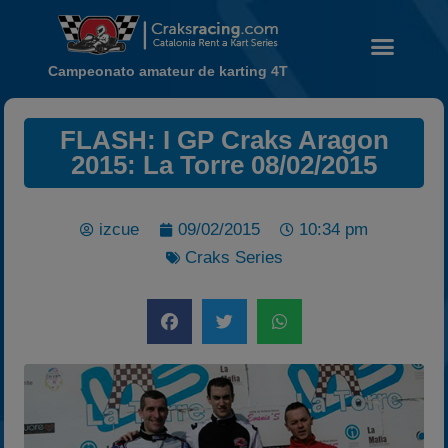
Campeonato amateur de karting 4T
FLASH: I GP Craks Aragon
Noticias
2015: La Torre 08/02/2015
Calendario
Temporada 2026
izcue
09/02/2015
10:34 pm
Carreras finalizadas
Craks Series
Campeonato
Temporada 2026
Temporadas anteriores
2020-2021
2022
2023