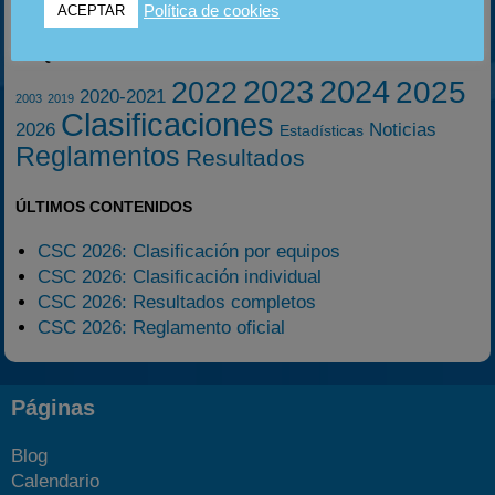
Política de cookies
ACEPTAR
ETIQUETAS
2023
2024
2025
2022
2020-2021
2003
2019
Clasificaciones
2026
Noticias
Estadísticas
Reglamentos
Resultados
ÚLTIMOS CONTENIDOS
CSC 2026: Clasificación por equipos
CSC 2026: Clasificación individual
CSC 2026: Resultados completos
CSC 2026: Reglamento oficial
Páginas
Blog
Calendario