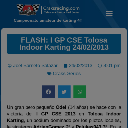
Campeonato amateur de karting 4T
Noticias
FLASH: I GP CSE Tolosa
Calendario
Indoor Karting 24/02/2013
Temporada 2026
Carreras finalizadas
Joel Barneto Salazar
24/02/2013
8:01 pm
Campeonato
Craks Series
Temporada 2026
Temporadas anteriores
2020-2021
Un gran pero pequeño
Odei
(14 años) se hace con la
2022
victoria del
I GP CSE 2013
en
Tolosa Indoor
2023
Karting
, un podium dominado por los pilotos locales,
2024
le siguieron
AdrianGomez 2º
y
Pelukas943 3º
. En la