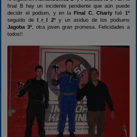
final B hay un incidente pendiente que aún puede
2025
decidir el podium, y en la
Final C
,
Charly
fué
1º
Estadísticas
seguido de
I_r_I 2º
y un asiduo de los podiums
Preguntas Frecuentes
Jagoba 3º
, otra joven gran promesa. Felicidades a
todos!!