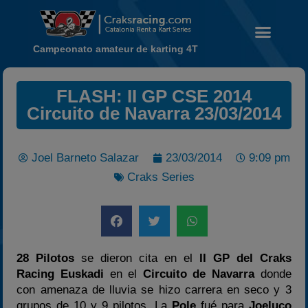
Campeonato amateur de karting 4T
Noticias
FLASH: II GP CSE 2014
Calendario
Circuito de Navarra 23/03/2014
Temporada 2026
Carreras finalizadas
Joel Barneto Salazar
23/03/2014
9:09 pm
Campeonato
Craks Series
Temporada 2026
Temporadas anteriores
2020-2021
28 Pilotos
se dieron cita en el
II GP del Craks
2022
Racing Euskadi
en el
Circuito de Navarra
donde
2023
con amenaza de lluvia se hizo carrera en seco y 3
2024
grupos de 10 y 9 pilotos. La
Pole
fué para
Joeluco