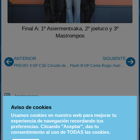
Final A: 1º Asiermentxaka, 2º joeluco y 3º
Mastrompos
ANTERIOR
SIGUIENTE
PREVIO: II GP CSE Circuito de Navarra (23/03/2014)
Flash III GP Coma-Ruga: Axel como pez en el agua.
Instagram
Aviso de cookies
PRÓXIMOS EVENTOS
Usamos cookies en nuestro web para mejorar tu
experiencia de navegación recordando tus
preferencias. Clicando "Aceptar", das tu
06
20
18
consentimiento al uso de TODAS las cookies.
SEP
SEP
OCT