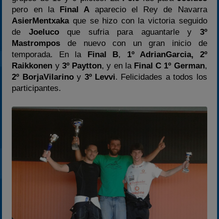
pero en la
Final A
aparecio el Rey de Navarra
2025
AsierMentxaka
que se hizo con la victoria seguido
Estadísticas
de
Joeluco
que sufria para aguantarle y
3º
Preguntas Frecuentes
Mastrompos
de nuevo con un gran inicio de
temporada. En la
Final B
,
1º AdrianGarcia, 2º
Raikkonen
y
3º Paytton
, y en la
Final C 1º German
,
2º BorjaVilarino
y
3º Levvi
. Felicidades a todos los
participantes.