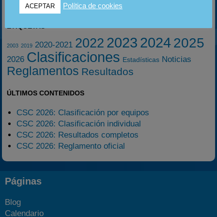
Política de cookies
ACEPTAR
ETIQUETAS
2023
2024
2025
2022
2020-2021
2003
2019
Clasificaciones
2026
Noticias
Estadísticas
Reglamentos
Resultados
ÚLTIMOS CONTENIDOS
CSC 2026: Clasificación por equipos
CSC 2026: Clasificación individual
CSC 2026: Resultados completos
CSC 2026: Reglamento oficial
Páginas
Blog
Calendario