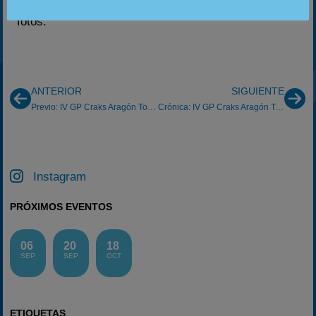
posible, en breves tendréis los datos del GP y las
fotos.
ANTERIOR
SIGUIENTE
Previo: IV GP Craks Aragón Torremocha 6/05/2012
Crónica: IV GP Craks Aragón Torremocha 6/5/2012
Instagram
PRÓXIMOS EVENTOS
06
20
18
SEP
SEP
OCT
ETIQUETAS