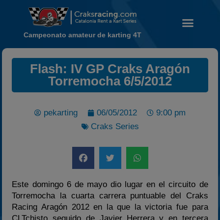
Campeonato amateur de karting 4T
Flash: IV GP Craks Aragón
Noticias
Torremocha 6/5/2012
Calendario
Temporada 2026
pekarting
06/05/2012
9:00 pm
Carreras finalizadas
Craks Series
Campeonato
Temporada 2026
Temporadas anteriores
2020-2021
Este domingo 6 de mayo dio lugar en el circuito de
2022
Torremocha la cuarta carrera puntuable del Craks
Racing Aragón 2012 en la que la victoria fue para
2023
CLTchisto seguido de Javier_Herrera y en tercera