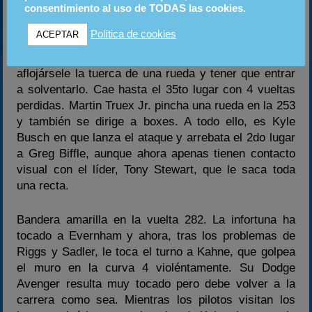
consentimiento al uso de TODAS las cookies.
Stewart, Sadler, Kahne, Biffle y Kyle
Busch.
Política de cookies
ACEPTAR
Las opciones de Sadler finalizan en la vuelta 248 al
aflojársele la tuerca de una rueda y tener que entrar
a solventarlo. Cae hasta el 35to lugar con 4 vueltas
perdidas. Martin Truex Jr. pincha una rueda en la 253
y también se dirige a boxes. A todo ello, es Kyle
Busch en que lanza el ataque y arrebata el 2do lugar
a Greg Biffle, aunque ahora apenas tienen contacto
visual con el líder, Tony Stewart, que le saca toda
una recta.
Bandera amarilla en la vuelta 282. La infortuna ha
tocado a Evernham y ahora, tras los problemas de
Riggs y Sadler, le toca el turno a Kahne, que golpea
el muro en la curva 4 violéntamente. Su Dodge
Avenger resulta muy tocado pero debe volver a la
carrera como sea. Mientras los pilotos visitan los