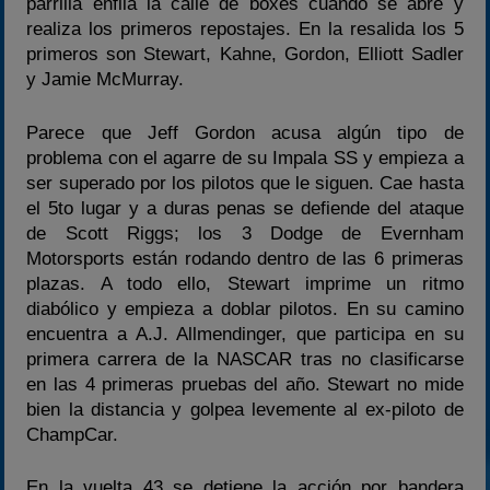
parrilla enfila la calle de boxes cuando se abre y
realiza los primeros repostajes. En la resalida los 5
primeros son Stewart, Kahne, Gordon, Elliott Sadler
y Jamie McMurray.
Parece que Jeff Gordon acusa algún tipo de
problema con el agarre de su Impala SS y empieza a
ser superado por los pilotos que le siguen. Cae hasta
el 5to lugar y a duras penas se defiende del ataque
de Scott Riggs; los 3 Dodge de Evernham
Motorsports están rodando dentro de las 6 primeras
plazas. A todo ello, Stewart imprime un ritmo
diabólico y empieza a doblar pilotos. En su camino
encuentra a A.J. Allmendinger, que participa en su
primera carrera de la NASCAR tras no clasificarse
en las 4 primeras pruebas del año. Stewart no mide
bien la distancia y golpea levemente al ex-piloto de
ChampCar.
En la vuelta 43 se detiene la acción por bandera