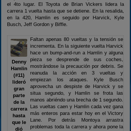
el 4to lugar. El Toyota de Brian Vickers lidera la
carrera 1 vuelta hasta que se detiene. En la resalida,
en la 420, Hamlin es seguido por Harvick, Kyle
Busch, Jeff Gordon y Biffle.
Faltan apenas 80 vueltas y la tensión se
incrementa. En la siguiente vuelta Harvick
hace un bump-and-run a Hamlin y alguna
pieza se desprende de sus coches,
Denny
mostrándose la precaución por debris. Se
Hamlin
reanuda la acción en 3 vueltas y
(#11)
empiezan los ataques. Kyle Busch
lideró
aprovecha un despiste de Harvick y se
gran
situa segundo, y Hamlin se frota las
parte
manos abriéndo una brecha de 1 segundo.
de la
Las vueltas caen y Hamlin cada vez gana
carrera
más enteros para estar hoy en el Victory
hasta
Lane. Por detrás Montoya arrastra
que le
problemas toda la carrera y ahora pone la
dió