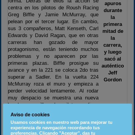
forma. Detrás de ellos la acción se
apuros
centra en los pilotos de Roush Racing
durante
Greg Biffle y Jamie McMurray, que
la
pelean por el tercer lugar. En cambio,
primera
sus 3 compañeros, Matt Kenseth, Carl
mitad de
Edwards y David Ragan, que en otras
la
carreras han gozado de mayor
carrera,
protagonismo, están teniendo muchos
y luego
problemas y no aparecen por las
sacó al
primeras plazas. Biffle prosigue su
auténtico
avance y en la 221 se coloca 2do tras
Jeff
superar a Sadler. En la vuelta 224
Gordon
McMurray roza el muro y empieza a
perder velocidad lentamente. Al rodar
muy despacio se muestra una nueva
bandera amarilla y los pilotos realizan
sus paradas. El vencedor de la última
Aviso de cookies
prueba, Jimmie Johnson, vuelve a
Usamos cookies en nuestro web para mejorar tu
solicitar ajustes en su Chevrolet. Las
experiencia de navegación recordando tus
posiciones en cabeza las ocupan
preferencias. Clicando "Aceptar", das tu