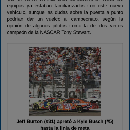
equipos ya estaban familiarizados con este nuevo
Temporada 2026
vehículo, aunque las dudas sobre la puesta a punto
Carreras finalizadas
podrían dar un vuelco al campeonato, según la
opinión de algunos pilotos como la del dos veces
Campeonato
campeón de la NASCAR Tony Stewart.
Temporada 2026
Temporadas anteriores
2020-2021
2022
2023
2024
2025
Estadísticas
Preguntas Frecuentes
Jeff Burton (#31) apretó a Kyle Busch (#5)
hasta la linia de meta