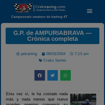
Campeonato amateur de karting 4T
G.P. de AMPURIABRAVA —
Crónica completa
pekarting
09/03/2004
7:13 am
Craks Series
Noticias
Calendario
Esta vez sí, le ha costado nada
Temporada 2026
más y nada menos que nueve
Carreras finalizadas
grandes premios conseguir su