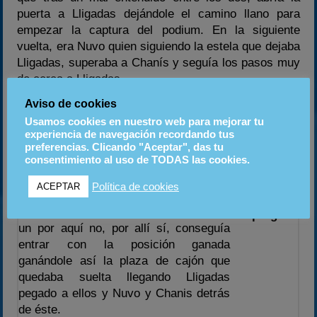
puerta a Lligadas dejándole el camino llano para
empezar la captura del podium. En la siguiente
vuelta, era Nuvo quien siguiendo la estela que dejaba
Lligadas, superaba a Chanís y seguía los pasos muy
de cerca a Lligadas.
Aviso de cookies
Por delante, Kimitito había dado caza a
Usamos cookies en nuestro web para mejorar tu
pek, pero éste cerraba muy bien las
experiencia de navegación recordando tus
puertas dirigiéndose así, hacia su
preferencias. Clicando "Aceptar", das tu
consentimiento al uso de TODAS las cookies.
primera victoria. Pero antes de
Ougei se
terminar, justo dos curvas antes, Ougei
la volvía
Política de cookies
ACEPTAR
iniciaba un ataque a Supergus, en el
a jugar a
que le tomaba muy bien el pelo y tras
Supergus
un por aquí no, por allí sí, conseguía
entrar con la posición ganada
ganándole así la plaza de cajón que
quedaba suelta llegando Lligadas
pegado a ellos y Nuvo y Chanis detrás
de éste.