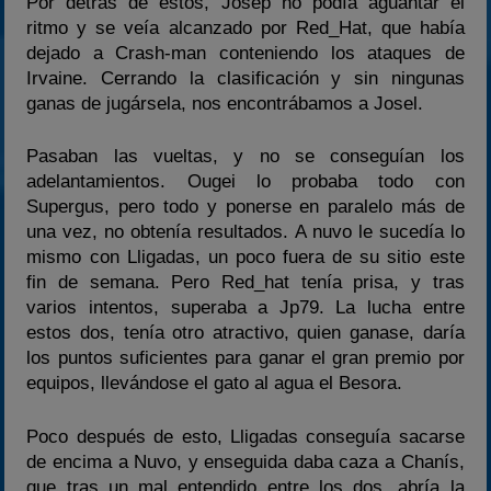
Por detrás de estos, Josep no podía aguantar el
ritmo y se veía alcanzado por Red_Hat, que había
dejado a Crash-man conteniendo los ataques de
Irvaine. Cerrando la clasificación y sin ningunas
ganas de jugársela, nos encontrábamos a Josel.
Pasaban las vueltas, y no se conseguían los
adelantamientos. Ougei lo probaba todo con
Supergus, pero todo y ponerse en paralelo más de
una vez, no obtenía resultados. A nuvo le sucedía lo
mismo con Lligadas, un poco fuera de su sitio este
fin de semana. Pero Red_hat tenía prisa, y tras
varios intentos, superaba a Jp79. La lucha entre
estos dos, tenía otro atractivo, quien ganase, daría
los puntos suficientes para ganar el gran premio por
equipos, llevándose el gato al agua el Besora.
Poco después de esto, Lligadas conseguía sacarse
de encima a Nuvo, y enseguida daba caza a Chanís,
que tras un mal entendido entre los dos, abría la