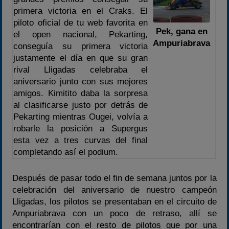
Campeonato
primera victoria en el Craks. El
piloto oficial de tu web favorita en
Temporada 2026
Pek, gana en
el open nacional, Pekarting,
Temporadas anteriores
Ampuriabrava
conseguía su primera victoria
2020-2021
justamente el día en que su gran
rival Lligadas celebraba el
2022
aniversario junto con sus mejores
2023
amigos. Kimitito daba la sorpresa
2024
al clasificarse justo por detrás de
Pekarting mientras Ougei, volvía a
2025
robarle la posición a Supergus
Estadísticas
esta vez a tres curvas del final
completando así el podium.
Preguntas Frecuentes
Después de pasar todo el fin de semana juntos por la
celebración del aniversario de nuestro campeón
Lligadas, los pilotos se presentaban en el circuito de
Ampuriabrava con un poco de retraso, allí se
encontrarían con el resto de pilotos que por una