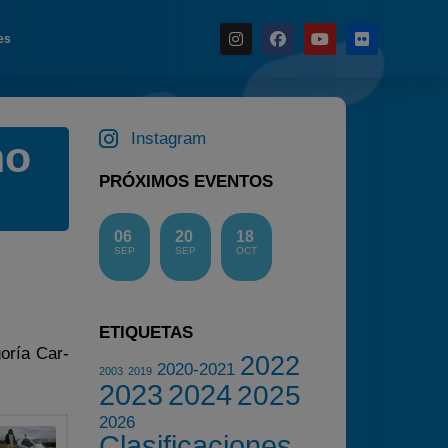
es
Noticias
Instagram
no
Calendario
PRÓXIMOS EVENTOS
Temporada 2026
Carreras finalizadas
06
20
18
Campeonato
SEP
SEP
OCT
Temporada 2026
Temporadas anteriores
ETIQUETAS
2020-2021
oría Car-
2022
2020-2021
2022
2003
2019
2023
2024
2025
2023
2026
2024
Clasificaciones