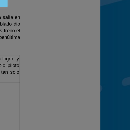
a salía en
blado dio
s frenó el
penúltima
n logro, y
io piloto
 tan solo