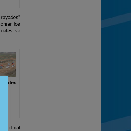
 rayados”
ontar los
cuales se
znantes
idas
n la final