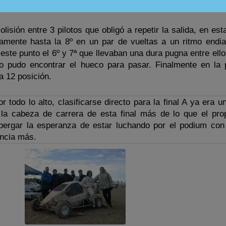
n 12 por delante de los 3 pilotos que saldrían de la repesca.
olisión entre 3 pilotos que obligó a repetir la salida, en est
amente hasta la 8º en un par de vueltas a un ritmo endia
ste punto el 6º y 7ª que llevaban una dura pugna entre ello
o pudo encontrar el hueco para pasar. Finalmente en la 
a 12 posición.
r todo lo alto, clasificarse directo para la final A ya era u
la cabeza de carrera de esta final más de lo que el prop
bergar la esperanza de estar luchando por el podium con
ncia más.