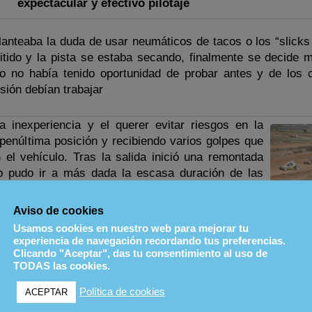
expectacular y efectivo pilotaje
lanteaba la duda de usar neumáticos de tacos o los “slicks
itido y la pista se estaba secando, finalmente se decide m
oto no había tenido oportunidad de probar antes y de los 
sión debían trabajar
la inexperiencia y el querer evitar riesgos en la
 penúltima posición y recibiendo varios golpes que
el vehículo. Tras la salida inició una remontada
no pudo ir a más dada la escasa duración de las
Espelu
Aviso de cookies
sal
 piloto le costó un par de vueltas coger el “feeling”
Usamos cookies en nuestro web para mejorar tu
n ruedas sin tacos, a partir de ese momento rodó en
experiencia de navegación recordando tus preferencias.
Clicando "Aceptar", das tu consentimiento al uso de
y finalizando en una magnifica 5º posición.
TODAS las cookies.
Política de cookies
ACEPTAR
para la final, llegó la sorpresa, el piloto del Craks se metía e