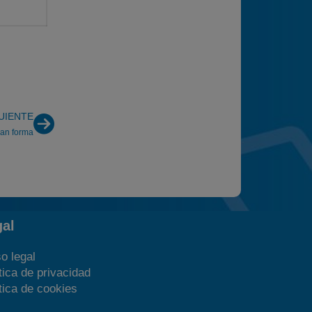
UIENTE
ran forma
gal
o legal
tica de privacidad
tica de cookies