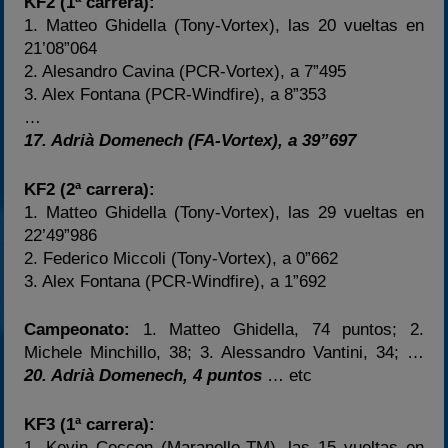
KF2 (1ª carrera):
1. Matteo Ghidella (Tony-Vortex), las 20 vueltas en
21’08”064
2. Alesandro Cavina (PCR-Vortex), a 7”495
3. Alex Fontana (PCR-Windfire), a 8”353
…
17. Adrià Domenech (FA-Vortex), a 39”697
KF2 (2ª carrera):
1. Matteo Ghidella (Tony-Vortex), las 29 vueltas en
22’49”986
2. Federico Miccoli (Tony-Vortex), a 0”662
3. Alex Fontana (PCR-Windfire), a 1”692
Campeonato:
1. Matteo Ghidella, 74 puntos; 2.
Michele Minchillo, 38; 3. Alessandro Vantini, 34; …
20. Adrià Domenech, 4 puntos
… etc
KF3 (1ª carrera):
1. Kevin Ceccon (Maranello-TM), las 15 vueltas en