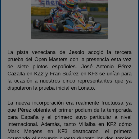
Temporadas anteriores
2020-2021
2022
2023
2024
2025
La pista veneciana de Jesolo acogió la tercera
prueba del Open Masters con la presencia esta vez
Estadísticas
de siete pilotos españoles. José Antonio Pérez
Preguntas Frecuentes
Cazalla en KZ2 y Fran Suárez en KF3 se unían para
la ocasión a nuestros cinco representantes que ya
disputaron la prueba inicial en Lonato.
La nueva incorporación era realmente fructuosa ya
que Pérez obtenía el primer podium de la temporada
para España y el primero suyo particular a nivel
internacional. Además, tanto Villalba en KF2 cómo
Mark Megens en KF3 destacaron, el primero
ocupando el segundo puesto durante los dos tercios