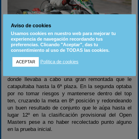
Aviso de cookies
Usamos cookies en nuestro web para mejorar tu
experiencia de navegación recordando tus
Una excelente primera manga aupaba a Megens
preferencias. Clicando "Aceptar", das tu
hasta la sexta posición
consentimiento al uso de TODAS las cookies.
Política de cookies
ACEPTAR
No obstante, en las finales Mark efectuaba sendas
excelentes carreras, especialmente en la primera
donde llevaba a cabo una gran remontada que le
catapultaba hasta la 6ª plaza. En la segunda optaba
por no tomar riesgos y mantenerse dentro del top
ten, cruzando la meta en 8ª posición y redondeando
un buen resultado de conjunto que le aúpa hasta el
lugar 12º en la clasificación provisional del Open
Masters pese a no haber recolectado punto alguno
en la prueba inicial.