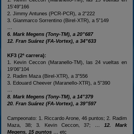
15’49”166
2. Jimmy Antunes (PCR-PCR), a 2”222
3. Gianmarco Sorrentino (Birel-XTR), a 5”149
…
6. Mark Megens (Tony-TM), a 20”687
12. Fran Suárez (FA-Vortex), a 34”633
KF3 (2ª carrera):
1. Kevin Ceccon (Maranello-TM), las 24 vueltas en
19’06”104
2. Radim Maza (Birel-XTR), a 3”556
3. Edouard Cheever (Maranello-XTR), a 5”390
…
8. Mark Megens (Tony-TM), a 14”379
20. Fran Suárez (FA-Vortex), a 39”597
Campeonato: 1. Riccardo Arone, 46 puntos; 2. Radim
Maza, 38; 3. Kevin Ceccon, 37; …
12. Mark
Megens, 15 puntos
… etc