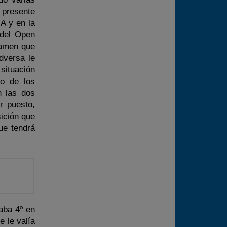
 presente
A y en la
 del Open
tamen que
dversa le
 situación
no de los
n las dos
r puesto,
ición que
ue tendrá
aba 4º en
e le valía