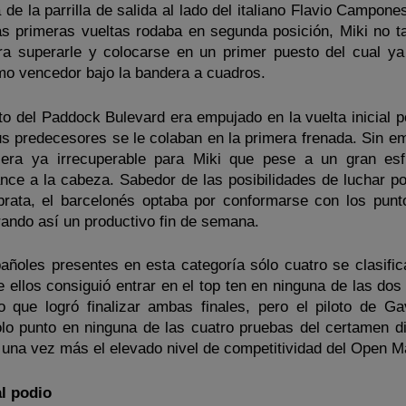
 de la parrilla de salida al lado del italiano Flavio Campone
las primeras vueltas rodaba en segunda posición, Miki no t
ara superarle y colocarse en un primer puesto del cual ya
o vencedor bajo la bandera a cuadros.
oto del Paddock Bulevard era empujado en la vuelta inicial 
us predecesores se le colaban en la primera frenada. Sin em
era ya irrecuperable para Miki que pese a un gran es
ce a la cabeza. Sabedor de las posibilidades de luchar por 
ibrata, el barcelonés optaba por conformarse con los punt
rando así un productivo fin de semana.
pañoles presentes en esta categoría sólo cuatro se clasific
 ellos consiguió entrar en el top ten en ninguna de las dos
o que logró finalizar ambas finales, pero el piloto de G
o punto en ninguna de las cuatro pruebas del certamen d
a una vez más el elevado nivel de competitividad del Open M
l podio