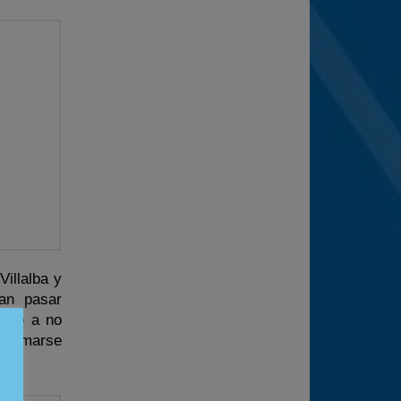
illalba y
an pasar
pese a no
caramarse
s.