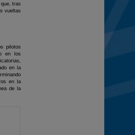
que, tras
s vueltas
s pilotos
o en los
catorias,
ado en la
erminando
ros en la
nea de la