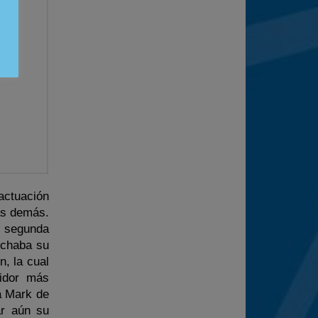
actuación
las demás.
la segunda
vechaba su
n, la cual
uidor más
 a Mark de
ar aún su