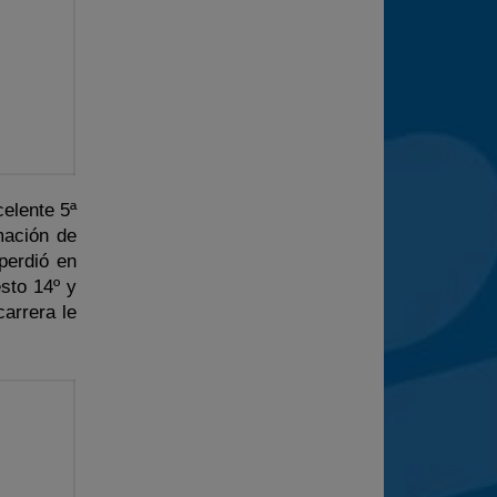
elente 5ª
mación de
perdió en
sto 14º y
arrera le