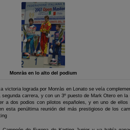
Monràs en lo alto del podium
ica victoria lograda por Monràs en Lonato se veía compleme
a segunda carrera, y con un 3º puesto de Mark Otero en la 
ver a dos podios con pilotos españoles, y en uno de ellos
en esta penúltima reunión del más prestigioso de los ca
ting
l Campeón de Europa de Karting Junior y ya había gana