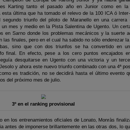
ies Karting tanto el pasado año en Junior como en la
esta última que ha tomado el relevo de la 100 ICA ó Inter-
l segundo triunfo del piloto de Maranello en una carrera
e un mes y medio en la Pista Salentina de Ugento. Un cer
os en Sarno donde los problemas mecánicos y la suerte a
n las finales, pero en el cual ha sabido no sólo enderezar la
ebas, sino que con dos triunfos se ha convertido en u
nfo final. En efecto, pese a los cero puntos encajados e
nseguía desquitarse en Ugento con una victoria y un terce
Jesolo y ahora este nuevo triunfo combinado con una 4ª pos
como es tradición, no se decidirá hasta el último evento q
os del próximo mes de julio.
3º en el ranking provisional
o en los entrenamientos oficiales de Lonato, Monràs finaliz
ia antes de imponerse brillantemente en las otras dos, lo qu