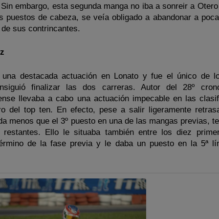
 Sin embargo, esta segunda manga no iba a sonreir a Otero 
os puestos de cabeza, se veía obligado a abandonar a poca
o de sus contrincantes.
oz
una destacada actuación en Lonato y fue el único de lo
iguió finalizar las dos carreras. Autor del 28º cron
ense llevaba a cabo una actuación impecable en las clasifi
ro del top ten. En efecto, pese a salir ligeramente retras
ada menos que el 3º puesto en una de las mangas previas, t
restantes. Ello le situaba también entre los diez prime
término de la fase previa y le daba un puesto en la 5ª lí