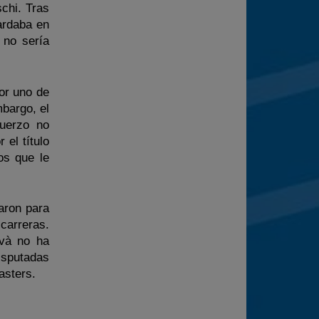
schi. Tras
ardaba en
 no sería
por uno de
bargo, el
fuerzo no
el título
os que le
aron para
 carreras.
avà no ha
isputadas
asters.