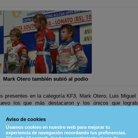
Mark Otero también subió al podio
es presentes en la categoría KF3, Mark Otero, Luis Miguel V
uevo los que más destacaron y los únicos que lograb
sin necesidad de disputar la manga de repesca. Además, 
e cara en las finales a nivel global, Otero conseguía en
Aviso de cookies
que consigue el piloto de Salou en el marco del Open Master
Usamos cookies en nuestro web para mejorar tu
experiencia de navegación recordando tus preferencias.