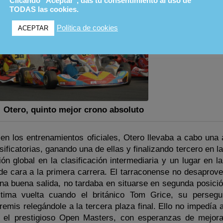
Clicando "Aceptar", das tu consentimiento al uso de
TODAS las cookies.
Política de cookies
ACEPTAR
Otero, quinto mejor crono absoluto
en los entrenamientos oficiales, Otero llevaba a cabo una 
ificatorias, ganando una de ellas y finalizando tercero en 
ción global en la clasificación intermediaria y un lugar en 
da de cara a la primera carrera. El tarraconense no desapro
una buena salida, no tardaba en situarse en segunda posició
ltima vuelta cuando el británico Tom Grice, su perseg
remis relegándole a la tercera plaza final. Ello no impedía
n el prestigioso Open Masters, con esperanzas de mejor