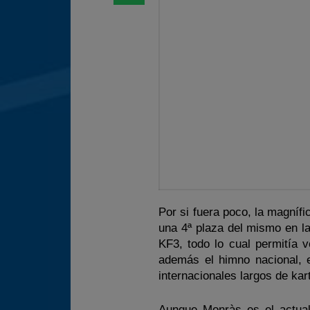
Por si fuera poco, la magníf
una 4ª plaza del mismo en l
KF3, todo lo cual permitía 
además el himno nacional, 
internacionales largos de kar
Aunque Monràs es el actua