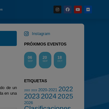
es
Instagram
Noticias
PRÓXIMOS EVENTOS
Calendario
Temporada 2026
06
20
18
SEP
SEP
OCT
Carreras finalizadas
Campeonato
Temporada 2026
ETIQUETAS
2022
Temporadas anteriores
ado de un
2020-2021
2003
2019
da en una
2023
2024
2025
2020-2021
2026
2022
Clasificaciones