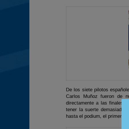
De los siete pilotos español
Carlos Muñoz fueron de n
directamente a las finales 
tener la suerte demasiado d
hasta el podium, el primero 