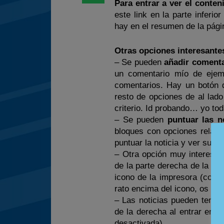
Para entrar a ver el conten
este link en la parte inferio
hay en el resumen de la págin
Otras opciones interesantes
– Se pueden
añadir comenta
un comentario mío de ejemp
comentarios. Hay un botón 
resto de opciones de al lad
criterio. Id probando… yo to
– Se pueden
puntuar las n
bloques con opciones relacio
puntuar la noticia y ver su pu
– Otra opción muy interesan
de la parte derecha de la noti
icono de la impresora (como
rato encima del icono, os ap
– Las noticias pueden tener
de la derecha al entrar en 
desactivada)