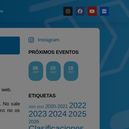
es
Noticias
Calendario
Instagram
Temporada 2026
PRÓXIMOS EVENTOS
Carreras finalizadas
Campeonato
06
20
18
SEP
SEP
OCT
Temporada 2026
Temporadas anteriores
a web.
2020-2021
ETIQUETAS
2022
2022
. No sale
2020-2021
2003
2019
2023
ero no os
2023
2024
2025
2024
2026
Clasificaciones
2025