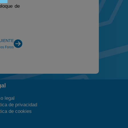
bloque de
UIENTE
os Foros
gal
o legal
tica de privacidad
tica de cookies