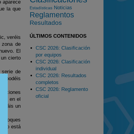
o aparece
Noticias
Estadísticas
Estadísticas
que la que
Reglamentos
Preguntas Frecuentes
Resultados
ÚLTIMOS CONTENIDOS
ic, veréis
a zona de
CSC 2026: Clasificación
nuevo. El
por equipos
un cierto
CSC 2026: Clasificación
individual
 serie de
CSC 2026: Resultados
de podéis
completos
CSC 2026: Reglamento
s opciones
oficial
cia, en el
uedáis un
s bloques
ento está