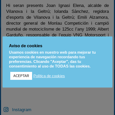
Hi seran presents Joan Ignasi Elena, alcalde de
Vilanova i la Geltrú; Iolanda Sànchez, regidora
d’esports de Vilanova i la Geltrú; Emili Alzamora,
director general de Monlau Competición i campió
mundial de motociclisme de 125cc l’any 1999; Albert
Garduño, responsable de l’equip VNG Motorsport i
els pilots oficials de l’equip.
Aviso de cookies
Usamos cookies en nuestro web para mejorar tu
enviat per motorsport
experiencia de navegación recordando tus
preferencias. Clicando "Aceptar", das tu
consentimiento al uso de TODAS las cookies.
Política de cookies
ACEPTAR
ANTERIOR
SIGUIENTE
FLASH: G.P VIC , Victoria trabajada de LLigadas sobre Nil Montserrat
CRÓNICA G.P. «CRAKS RACING TEAM» de Vic
Instagram