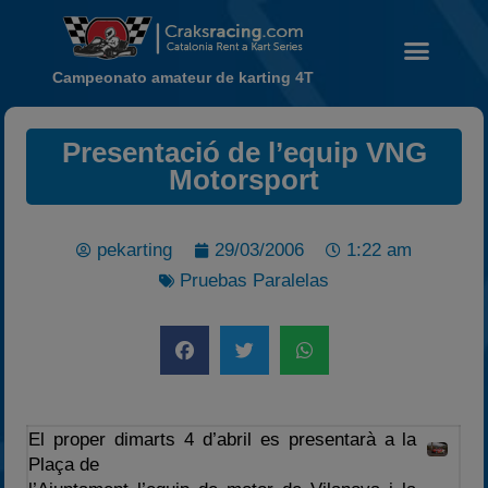
Campeonato amateur de karting 4T
Presentació de l’equip VNG
Noticias
Motorsport
Calendario
Temporada 2026
pekarting
29/03/2006
1:22 am
Carreras finalizadas
Pruebas Paralelas
Campeonato
Temporada 2026
Temporadas anteriores
2020-2021
2022
El proper dimarts 4 d’abril es presentarà a la
2023
Plaça de