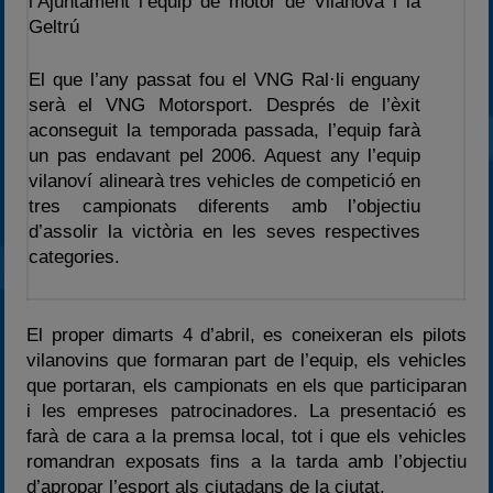
l’Ajuntament l’equip de motor de Vilanova i la
2024
Geltrú
2025
Estadísticas
El que l’any passat fou el VNG Ral·li enguany
serà el VNG Motorsport. Després de l’èxit
Preguntas Frecuentes
aconseguit la temporada passada, l’equip farà
un pas endavant pel 2006. Aquest any l’equip
vilanoví alinearà tres vehicles de competició en
tres campionats diferents amb l’objectiu
d’assolir la victòria en les seves respectives
categories.
El proper dimarts 4 d’abril, es coneixeran els pilots
vilanovins que formaran part de l’equip, els vehicles
que portaran, els campionats en els que participaran
i les empreses patrocinadores. La presentació es
farà de cara a la premsa local, tot i que els vehicles
romandran exposats fins a la tarda amb l’objectiu
d’apropar l’esport als ciutadans de la ciutat.