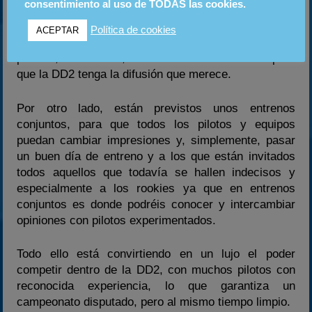
consentimiento al uso de TODAS las cookies.
Hcompeticion realizará un exhaustivo seguimiento
Política de cookies
ACEPTAR
del campeonato con crónicas de todas las carreras,
previos, entrevistas, etc. cuidando los detalles para
que la DD2 tenga la difusión que merece.
Por otro lado, están previstos unos entrenos
conjuntos, para que todos los pilotos y equipos
puedan cambiar impresiones y, simplemente, pasar
un buen día de entreno y a los que están invitados
todos aquellos que todavía se hallen indecisos y
especialmente a los rookies ya que en entrenos
conjuntos es donde podréis conocer y intercambiar
opiniones con pilotos experimentados.
Todo ello está convirtiendo en un lujo el poder
competir dentro de la DD2, con muchos pilotos con
reconocida experiencia, lo que garantiza un
campeonato disputado, pero al mismo tiempo limpio.