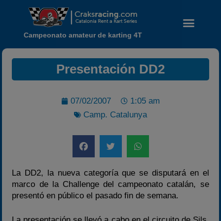
Campeonato amateur de karting 4T
Presentación DD2
07/02/2007
1:05 am
Camp. Catalunya
Noticias
Calendario
Temporada 2026
Carreras finalizadas
La DD2, la nueva categoría que se disputará en el
Campeonato
marco de la Challenge del campeonato catalán, se
Temporada 2026
presentó en público el pasado fin de semana.
Temporadas anteriores
La presentación se llevó a cabo en el circuito de Sils,