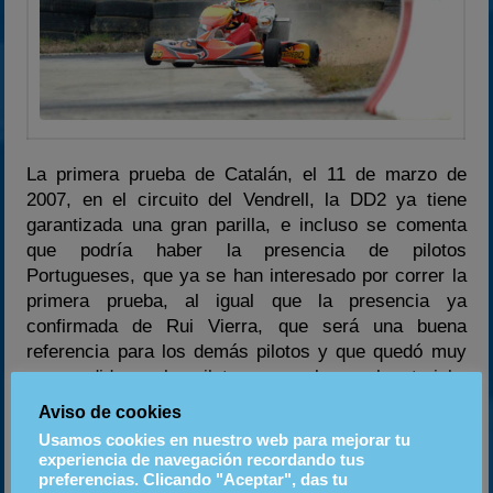
La primera prueba de Catalán, el 11 de marzo de
2007, en el circuito del Vendrell, la DD2 ya tiene
garantizada una gran parilla, e incluso se comenta
que podría haber la presencia de pilotos
Portugueses, que ya se han interesado por correr la
primera prueba, al igual que la presencia ya
confirmada de Rui Vierra, que será una buena
referencia para los demás pilotos y que quedó muy
sorprendido con los pilotos que probaron el material.
Aviso de cookies
Así de atractiva se presenta la primera prueba, que
Usamos cookies en nuestro web para mejorar tu
esperemos sea el inicio de un buen año para todos
experiencia de navegación recordando tus
los pilotos.
preferencias. Clicando "Aceptar", das tu