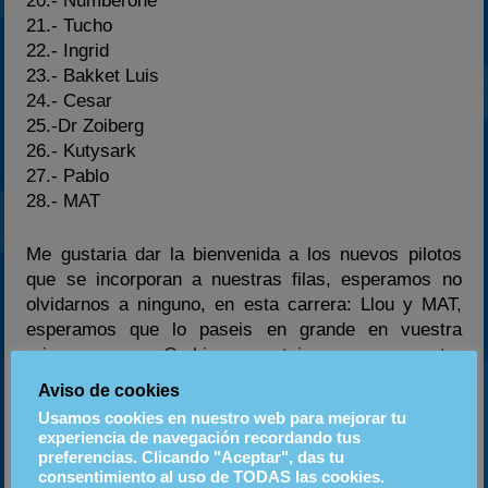
20.- Numberone
21.- Tucho
22.- Ingrid
23.- Bakket Luis
24.- Cesar
25.-Dr Zoiberg
26.- Kutysark
27.- Pablo
28.- MAT
Me gustaria dar la bienvenida a los nuevos pilotos
que se incorporan a nuestras filas, esperamos no
olvidarnos a ninguno, en esta carrera: Llou y MAT,
esperamos que lo paseis en grande en vuestra
primera carrera Crakiana y esteis como en vuestra
casa, Bienvenidos !!!
Aviso de cookies
Usamos cookies en nuestro web para mejorar tu
Como Llegar
experiencia de navegación recordando tus
preferencias. Clicando "Aceptar", das tu
consentimiento al uso de TODAS las cookies.
Para llegar al circuito, es muy fácil, desde Zaragoza,