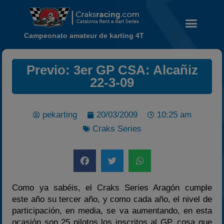
Campeonato amateur de karting 4T
Previo: 3er GP CSA: Alcañiz
22-3-09
Noticias
Calendario
pekarting
20/03/2009
10:25 am
Temporada 2026
Craks Series
Carreras finalizadas
Campeonato
Temporada 2026
Temporadas anteriores
Como ya sabéis, el Craks Series Aragón cumple
2020-2021
este año su tercer año, y como cada año, el nivel de
participación, en media, se va aumentando, en esta
2022
ocasión son 25 pilotos los inscritos al GP, cosa que