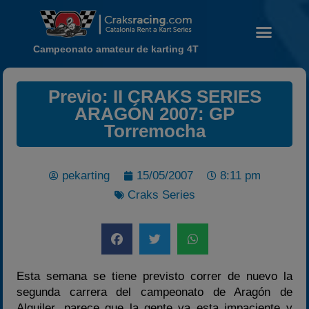
Campeonato amateur de karting 4T
Previo: II CRAKS SERIES
ARAGÓN 2007: GP
Torremocha
Noticias
Calendario
pekarting
15/05/2007
8:11 pm
Temporada 2026
Craks Series
Carreras finalizadas
Campeonato
Temporada 2026
Temporadas anteriores
Esta semana se tiene previsto correr de nuevo la
segunda carrera del campeonato de Aragón de
2020-2021
Alquiler, parece que la gente ya esta impaciente y