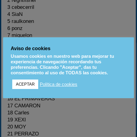
2 Nightfisher
3 cebecerril
4 SiaN
5 raulkonen
6 ponz
7 miguelon
8 TEIXI
Aviso de cookies
9 GONSI
10 UN RUMANO
Usamos cookies en nuestro web para mejorar tu
experiencia de navegación recordando tus
11 AmigoLobo
preferencias. Clicando "Aceptar", das tu
12 LM
consentimiento al uso de TODAS las cookies.
13 Viktor
14 Jony83
Política de cookies
ACEPTAR
15 Tekn0trax
16 EL PRIMAVERAS
17 CAMARON
18 Carles
19 XEXI
20 MOY
21 PERRAZO