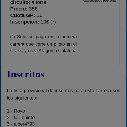
circuito:
la torre
2023
Precio:
35€
2024
Cuota GP:
5€
Inscripcion:
10€ (*)
2025
Estadísticas
(*) Solo se paga en la primera
Preguntas Frecuentes
carrera que corre un piloto en el
Craks, ya sea Aragón o Cataluña
Inscritos
La lista provisional de inscritos para esta carrera son
los siguientes:
1.- Royo
2.- CLTchisto
3.- alber4793