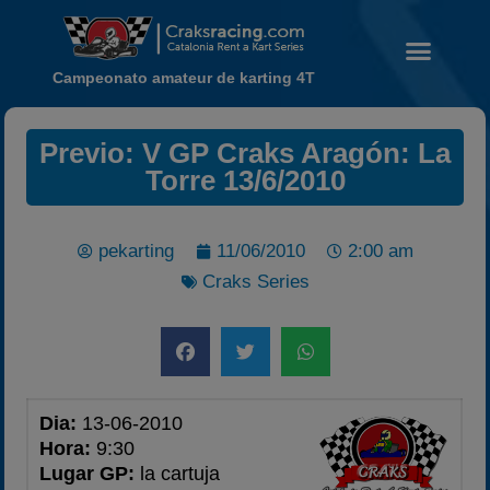
Campeonato amateur de karting 4T
Previo: V GP Craks Aragón: La
Torre 13/6/2010
Noticias
Calendario
pekarting
11/06/2010
2:00 am
Temporada 2026
Craks Series
Carreras finalizadas
Campeonato
Temporada 2026
Temporadas anteriores
Dia:
13-06-2010
2020-2021
Hora:
9:30
Lugar GP:
la cartuja
2022