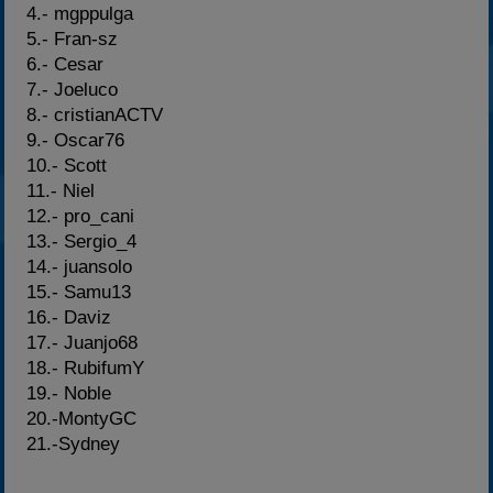
4.- mgppulga
5.- Fran-sz
6.- Cesar
7.- Joeluco
8.- cristianACTV
9.- Oscar76
10.- Scott
11.- Niel
12.- pro_cani
13.- Sergio_4
14.- juansolo
15.- Samu13
16.- Daviz
17.- Juanjo68
18.- RubifumY
19.- Noble
20.-MontyGC
21.-Sydney